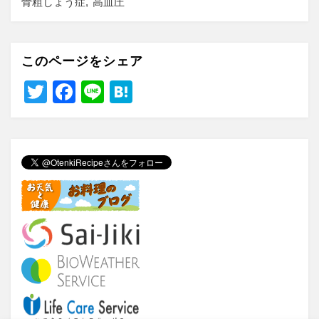
骨粗しょう症
高血圧
このページをシェア
T
F
Li
H
wi
a
n
at
tt
c
e
e
er
e
n
b
a
o
o
k