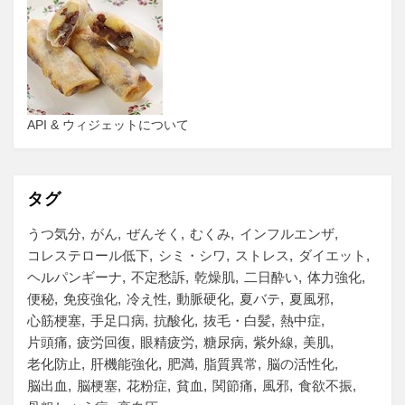
API & ウィジェットについて
タグ
うつ気分
がん
ぜんそく
むくみ
インフルエンザ
コレステロール低下
シミ・シワ
ストレス
ダイエット
ヘルパンギーナ
不定愁訴
乾燥肌
二日酔い
体力強化
便秘
免疫強化
冷え性
動脈硬化
夏バテ
夏風邪
心筋梗塞
手足口病
抗酸化
抜毛・白髪
熱中症
片頭痛
疲労回復
眼精疲労
糖尿病
紫外線
美肌
老化防止
肝機能強化
肥満
脂質異常
脳の活性化
脳出血
脳梗塞
花粉症
貧血
関節痛
風邪
食欲不振