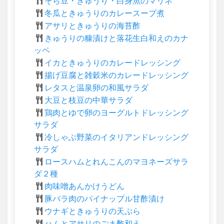
そら豆・きゅうり・白身魚のマリネ
冬瓜ときゅうりのカレースープ煮
アサリときゅうりの海苔酢
きゅうりの糠漬けと落花生白和えのカナ
ッペ
イカときゅうりのカレードレッシング
揚げ豆腐と雑穀米のカレードレッシング
レタスと温泉卵の和風サラダ
大豆と枝豆の中華サラダ
鶏肉とゆで卵のヨーグルトドレッシング
サラダ
冷しゃぶ野菜のイタリアンドレッシング
サラダ
ロースハムとれんこんのマヨネーズサラ
ダ２種
肉味噌あんかけうどん
豚バラ肉のパイナップル甘酢漬け
ウナギときゅうりの天ぷら
ハムとアサリのごま酢和え