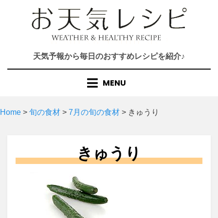
Skip
to
content
天気予報から毎日のおすすめレシピを紹介♪
MENU
Home
>
旬の食材
>
7月の旬の食材
>
きゅうり
きゅうり