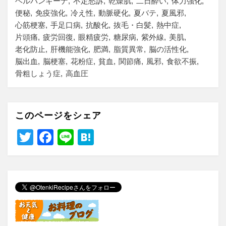
ヘルパンギーナ
不定愁訴
乾燥肌
二日酔い
体力強化
便秘
免疫強化
冷え性
動脈硬化
夏バテ
夏風邪
心筋梗塞
手足口病
抗酸化
抜毛・白髪
熱中症
片頭痛
疲労回復
眼精疲労
糖尿病
紫外線
美肌
老化防止
肝機能強化
肥満
脂質異常
脳の活性化
脳出血
脳梗塞
花粉症
貧血
関節痛
風邪
食欲不振
骨粗しょう症
高血圧
このページをシェア
T
F
Li
H
wi
a
n
at
tt
c
e
e
er
e
n
b
a
o