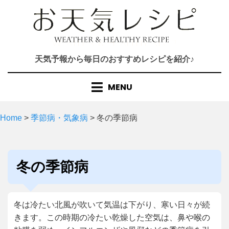
Skip
to
content
天気予報から毎日のおすすめレシピを紹介♪
MENU
Home
>
季節病・気象病
>
冬の季節病
カテゴリー
:
冬の季節病
冬は冷たい北風が吹いて気温は下がり、寒い日々が続
きます。この時期の冷たい乾燥した空気は、鼻や喉の