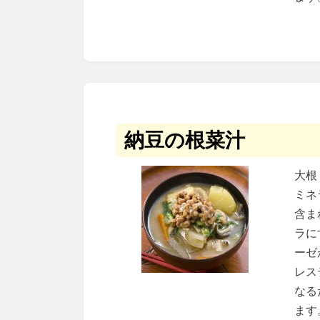
納豆の根菜汁
大根
ミネ
含ま
ラに
ーゼ
レス
なる
ます