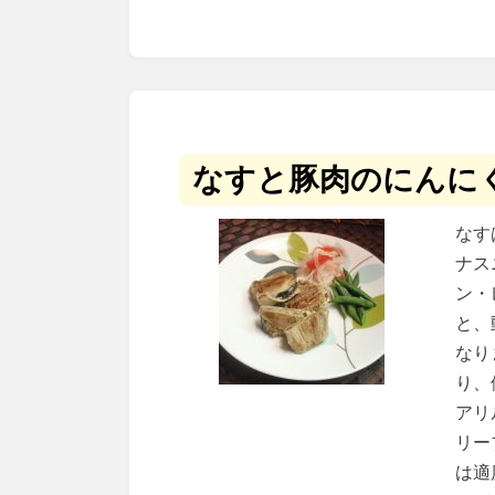
なすと豚肉のにんに
なす
ナス
ン・
と、
なり
り、
アリ
リー
は適