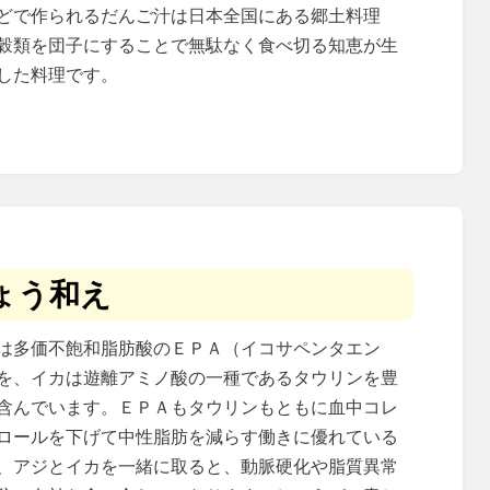
どで作られるだんご汁は日本全国にある郷土料理
穀類を団子にすることで無駄なく食べ切る知恵が生
した料理です。
ょう和え
は多価不飽和脂肪酸のＥＰＡ（イコサペンタエン
を、イカは遊離アミノ酸の一種であるタウリンを豊
含んでいます。ＥＰＡもタウリンもともに血中コレ
ロールを下げて中性脂肪を減らす働きに優れている
、アジとイカを一緒に取ると、動脈硬化や脂質異常