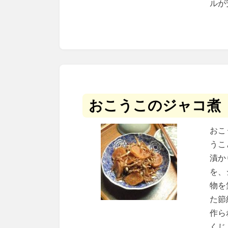
ルが
おこうこのジャコ煮
おこ
うこ
漬か
を、
物を
た節
作ら
くじ