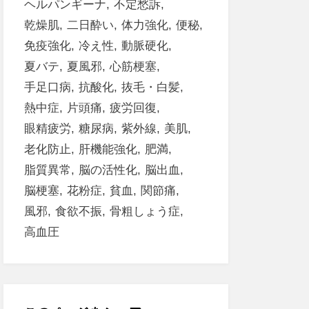
ヘルパンギーナ
不定愁訴
乾燥肌
二日酔い
体力強化
便秘
免疫強化
冷え性
動脈硬化
夏バテ
夏風邪
心筋梗塞
手足口病
抗酸化
抜毛・白髪
熱中症
片頭痛
疲労回復
眼精疲労
糖尿病
紫外線
美肌
老化防止
肝機能強化
肥満
脂質異常
脳の活性化
脳出血
脳梗塞
花粉症
貧血
関節痛
風邪
食欲不振
骨粗しょう症
高血圧