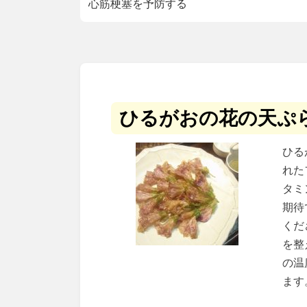
心筋梗塞を予防する
ひるがおの花の天ぷ
ひる
れた
タミ
期待
くだ
を整
の温
ます