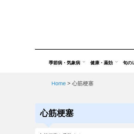
Skip
to
content
季節病・気象病
健康・薬効
旬の
Home
>
心筋梗塞
タグ
:
心筋梗塞