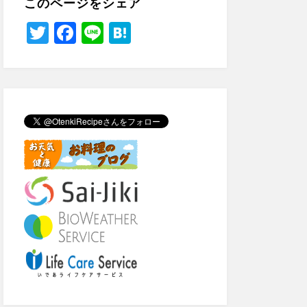
このページをシェア
T
F
Li
H
wi
a
n
at
tt
c
e
e
er
e
n
b
a
o
o
k