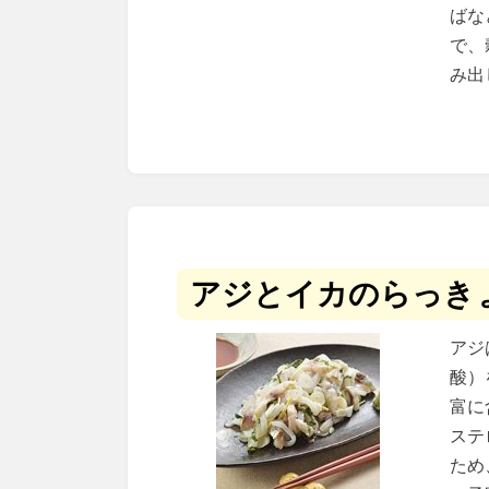
ばな
で、
み出
アジとイカのらっき
アジ
酸）
富に
ステ
ため