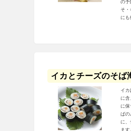
の予
そ・
にも
イカとチーズのそば
イカ
に含
に保
ばの
に、
ます