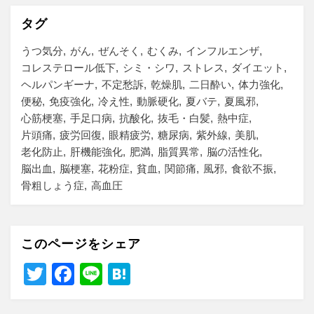
タグ
うつ気分
がん
ぜんそく
むくみ
インフルエンザ
コレステロール低下
シミ・シワ
ストレス
ダイエット
ヘルパンギーナ
不定愁訴
乾燥肌
二日酔い
体力強化
便秘
免疫強化
冷え性
動脈硬化
夏バテ
夏風邪
心筋梗塞
手足口病
抗酸化
抜毛・白髪
熱中症
片頭痛
疲労回復
眼精疲労
糖尿病
紫外線
美肌
老化防止
肝機能強化
肥満
脂質異常
脳の活性化
脳出血
脳梗塞
花粉症
貧血
関節痛
風邪
食欲不振
骨粗しょう症
高血圧
このページをシェア
T
F
Li
H
wi
a
n
at