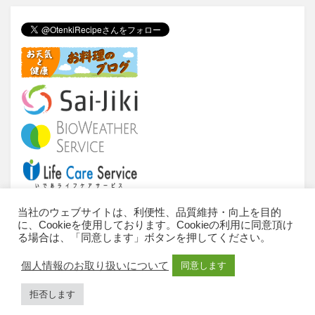
tt
c
e
e
er
e
n
b
a
o
o
k
当社のウェブサイトは、利便性、品質維持・向上を目的
に、Cookieを使用しております。Cookieの利用に同意頂け
当サイトについて
ご利用条件
推奨環境
る場合は、「同意します」ボタンを押してください。
個人情報のお取扱いについて
お問い合わせ
個人情報のお取り扱いについて
同意します
サイトマップ
All Rights Reserved, Copyright © 2010-2023 IDEA
拒否します
Consultants,Inc