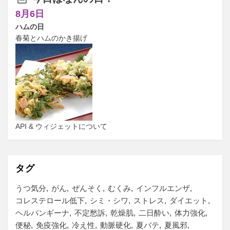
8月6日
ハムの日
春菊とハムのかき揚げ
API & ウィジェットについて
タグ
うつ気分
がん
ぜんそく
むくみ
インフルエンザ
コレステロール低下
シミ・シワ
ストレス
ダイエット
ヘルパンギーナ
不定愁訴
乾燥肌
二日酔い
体力強化
便秘
免疫強化
冷え性
動脈硬化
夏バテ
夏風邪