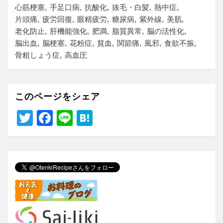
心筋梗塞
手足口病
抗酸化
抜毛・白髪
熱中症
片頭痛
疲労回復
眼精疲労
糖尿病
紫外線
美肌
老化防止
肝機能強化
肥満
脂質異常
脳の活性化
脳出血
脳梗塞
花粉症
貧血
関節痛
風邪
食欲不振
骨粗しょう症
高血圧
このページをシェア
T
F
Li
H
wi
a
n
at
tt
c
e
e
er
e
n
b
a
o
o