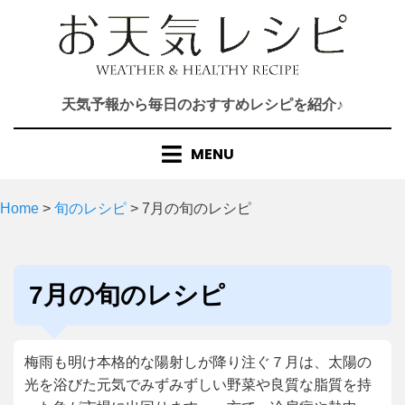
Skip
to
content
天気予報から毎日のおすすめレシピを紹介♪
MENU
Home
>
旬のレシピ
>
7月の旬のレシピ
カテゴリー
:
7月の旬のレシピ
梅雨も明け本格的な陽射しが降り注ぐ７月は、太陽の
光を浴びた元気でみずみずしい野菜や良質な脂質を持