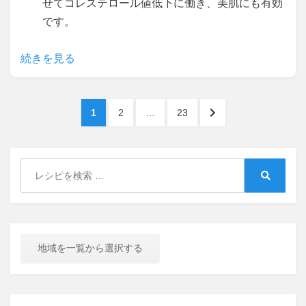
せてコレステロール値低下に働き、美肌にも有効
です。
続きを見る
投
PAGE
PAGE
PAGE
NEXT
1
2
…
23
稿
PAGE
ナ
Search
ビ
for:
Search
ゲ
ー
シ
地域を一覧から選択する
ョ
ン