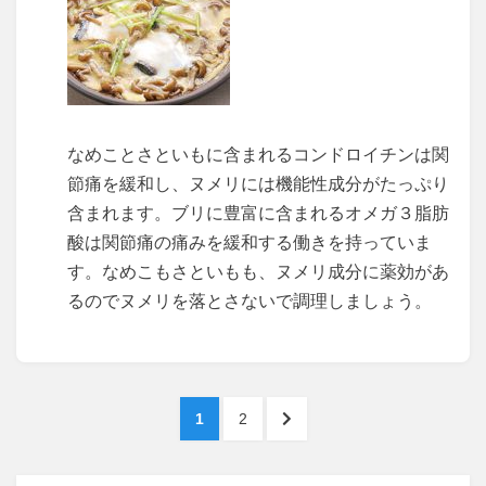
なめことさといもに含まれるコンドロイチンは関
節痛を緩和し、ヌメリには機能性成分がたっぷり
含まれます。ブリに豊富に含まれるオメガ３脂肪
酸は関節痛の痛みを緩和する働きを持っていま
す。なめこもさといもも、ヌメリ成分に薬効があ
るのでヌメリを落とさないで調理しましょう。
投
PAGE
PAGE
NEXT
1
2
稿
PAGE
ナ