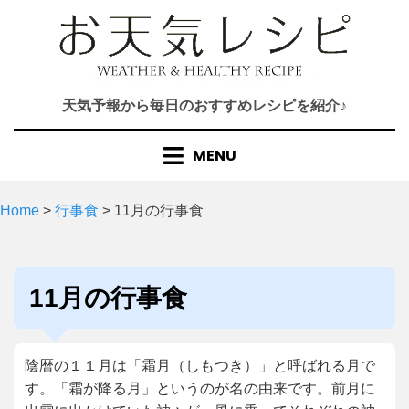
Skip
to
content
天気予報から毎日のおすすめレシピを紹介♪
MENU
Home
>
行事食
>
11月の行事食
カテゴリー
:
11月の行事食
陰暦の１１月は「霜月（しもつき）」と呼ばれる月で
す。「霜が降る月」というのが名の由来です。前月に