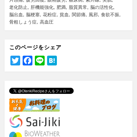
老化防止
肝機能強化
肥満
脂質異常
脳の活性化
脳出血
脳梗塞
花粉症
貧血
関節痛
風邪
食欲不振
骨粗しょう症
高血圧
このページをシェア
T
F
Li
H
wi
a
n
at
tt
c
e
e
er
e
n
b
a
o
o
k