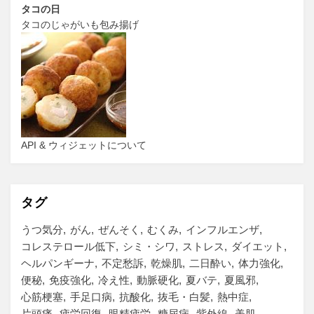
タコの日
タコのじゃがいも包み揚げ
API & ウィジェットについて
タグ
うつ気分
がん
ぜんそく
むくみ
インフルエンザ
コレステロール低下
シミ・シワ
ストレス
ダイエット
ヘルパンギーナ
不定愁訴
乾燥肌
二日酔い
体力強化
便秘
免疫強化
冷え性
動脈硬化
夏バテ
夏風邪
心筋梗塞
手足口病
抗酸化
抜毛・白髪
熱中症
片頭痛
疲労回復
眼精疲労
糖尿病
紫外線
美肌