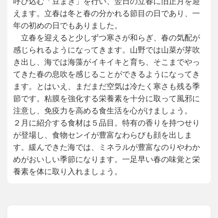
呼び込む「豆まき」を行い、翌日の立春に旧正月を迎
えます。立春は冬と春の分かれる節目の日であり、一
年の初めの日でもありました。
立春を迎えると少しずつ寒さが和らぎ、春の気配が
感じられるようになってきます。山野では山菜が芽吹
き出し、海では海藻がイキイキと育ち、そこまでやっ
てきた春の息吹を感じることができるようになってき
ます。とはいえ、まだまだ空気は冷たく寒さも残る季
節です。粘膜を強化する栄養素を十分に取って風邪に
注意し、免疫力を高める食生活を心がけましょう。
２月に紹介する食材は５品目。特有の香りを持つせり
が登場し、食物センイが豊富なわらびも顔を出しま
す。緩んできた海では、ミネラルが豊富なのりやわか
めがおいしい季節になります。一足早い春の味覚と栄
養素を体に取り入れましょう。