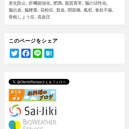
老化防止
肝機能強化
肥満
脂質異常
脳の活性化
脳出血
脳梗塞
花粉症
貧血
関節痛
風邪
食欲不振
骨粗しょう症
高血圧
このページをシェア
T
F
Li
H
wi
a
n
at
tt
c
e
e
er
e
n
b
a
o
o
k