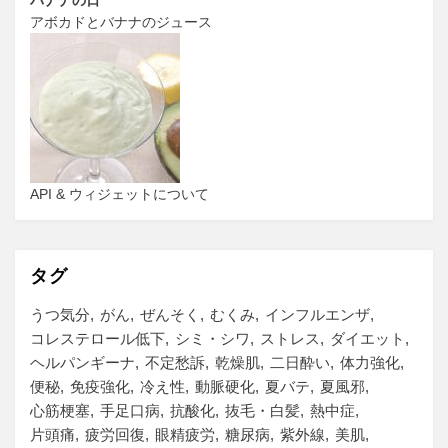
アボカドとバナナのジュース
API & ウィジェットについて
タグ
うつ気分
がん
ぜんそく
むくみ
インフルエンザ
コレステロール低下
シミ・シワ
ストレス
ダイエット
ヘルパンギーナ
不定愁訴
乾燥肌
二日酔い
体力強化
便秘
免疫強化
冷え性
動脈硬化
夏バテ
夏風邪
心筋梗塞
手足口病
抗酸化
抜毛・白髪
熱中症
片頭痛
疲労回復
眼精疲労
糖尿病
紫外線
美肌