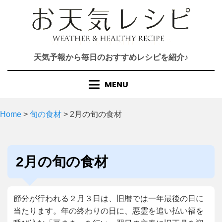
Skip
to
content
天気予報から毎日のおすすめレシピを紹介♪
MENU
Home
>
旬の食材
>
2月の旬の食材
カテゴリー
:
2月の旬の食材
節分が行われる２月３日は、旧暦では一年最後の日に
当たります。年の終わりの日に、悪霊を追い払い福を