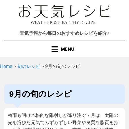
Skip
to
content
天気予報から毎日のおすすめレシピを紹介♪
MENU
Home
>
旬のレシピ
>
9月の旬のレシピ
カテゴリー
:
9月の旬のレシピ
梅雨も明け本格的な陽射しが降り注ぐ７月は、太陽の
光を浴びた元気でみずみずしい野菜や良質な脂質を持