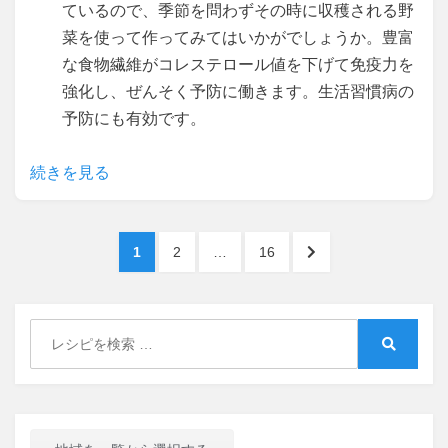
ているので、季節を問わずその時に収穫される野
菜を使って作ってみてはいかがでしょうか。豊富
な食物繊維がコレステロール値を下げて免疫力を
強化し、ぜんそく予防に働きます。生活習慣病の
予防にも有効です。
続きを見る
投
PAGE
PAGE
PAGE
NEXT
1
2
…
16
稿
PAGE
ナ
Search
ビ
for:
Search
ゲ
ー
シ