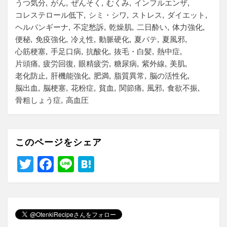
うつ気分
がん
ぜんそく
むくみ
インフルエンザ
コレステロール低下
シミ・シワ
ストレス
ダイエット
ヘルパンギーナ
不定愁訴
乾燥肌
二日酔い
体力強化
便秘
免疫強化
冷え性
動脈硬化
夏バテ
夏風邪
心筋梗塞
手足口病
抗酸化
抜毛・白髪
熱中症
片頭痛
疲労回復
眼精疲労
糖尿病
紫外線
美肌
老化防止
肝機能強化
肥満
脂質異常
脳の活性化
脳出血
脳梗塞
花粉症
貧血
関節痛
風邪
食欲不振
骨粗しょう症
高血圧
このページをシェア
T
F
Li
H
wi
a
n
at
tt
c
e
e
er
e
n