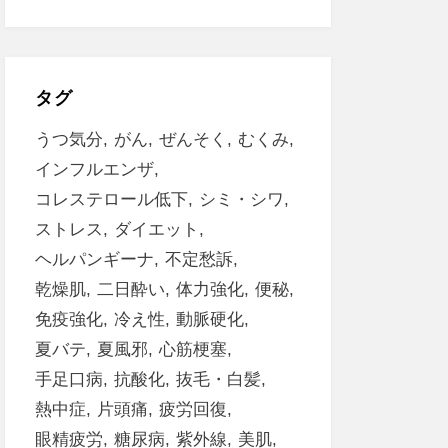
タグ
うつ気分
がん
ぜんそく
むくみ
インフルエンザ
コレステロール低下
シミ・シワ
ストレス
ダイエット
ヘルパンギーナ
不定愁訴
乾燥肌
二日酔い
体力強化
便秘
免疫強化
冷え性
動脈硬化
夏バテ
夏風邪
心筋梗塞
手足口病
抗酸化
抜毛・白髪
熱中症
片頭痛
疲労回復
眼精疲労
糖尿病
紫外線
美肌