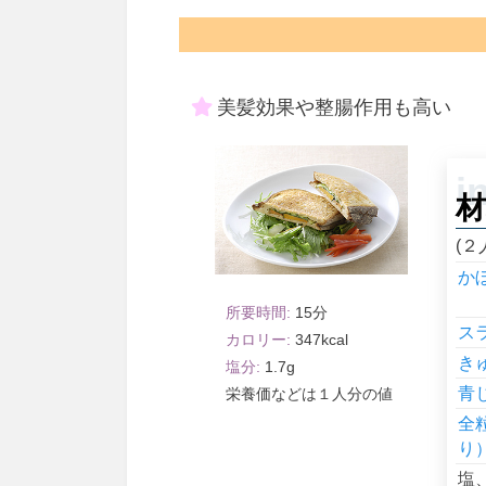
美髪効果や整腸作用も高い
材
(２
か
15
ス
347
き
1.7
青
１人分
全
り
塩