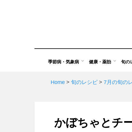
Skip
to
content
季節病・気象病
健康・薬効
旬の
Home
>
旬のレシピ
>
7月の旬の
かぼちゃとチ