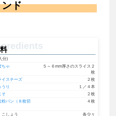
ンド
料
人分)
ぼちゃ
５～６mm厚さのスライス２
枚
ライスチーズ
２枚
ゅうり
１／４本
じそ
２枚
粒粉パン（８枚切
４枚
）
、こしょう
各少々