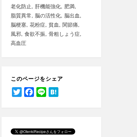
老化防止
肝機能強化
肥満
脂質異常
脳の活性化
脳出血
脳梗塞
花粉症
貧血
関節痛
風邪
食欲不振
骨粗しょう症
高血圧
このページをシェア
T
F
Li
H
wi
a
n
at
tt
c
e
e
er
e
n
b
a