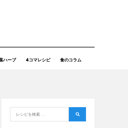
葉ハーブ
4コマレシピ
食のコラム
Search
for:
Search