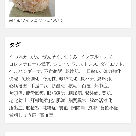
API & ウィジェットについて
タグ
うつ気分
がん
ぜんそく
むくみ
インフルエンザ
コレステロール低下
シミ・シワ
ストレス
ダイエット
ヘルパンギーナ
不定愁訴
乾燥肌
二日酔い
体力強化
便秘
免疫強化
冷え性
動脈硬化
夏バテ
夏風邪
心筋梗塞
手足口病
抗酸化
抜毛・白髪
熱中症
片頭痛
疲労回復
眼精疲労
糖尿病
紫外線
美肌
老化防止
肝機能強化
肥満
脂質異常
脳の活性化
脳出血
脳梗塞
花粉症
貧血
関節痛
風邪
食欲不振
骨粗しょう症
高血圧