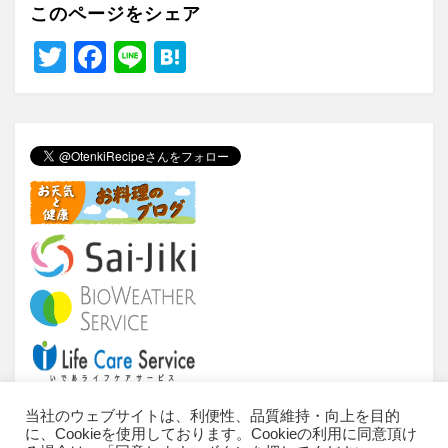
このページをシェア
T
F
Li
H
wi
a
n
at
tt
c
e
e
er
e
n
b
a
o
o
k
当社のウェブサイトは、利便性、品質維持・向上を目的
に、Cookieを使用しております。Cookieの利用に同意頂け