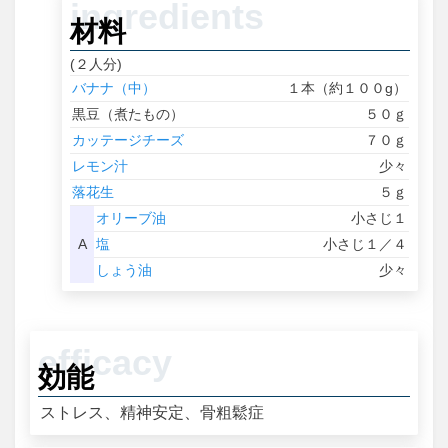
材料
(２人分)
バナナ（中）
１本（約１００g）
黒豆（煮たもの）
５０ｇ
カッテージチーズ
７０ｇ
レモン汁
少々
落花生
５ｇ
オリーブ油
小さじ１
A
塩
小さじ１／４
しょう油
少々
効能
ストレス、精神安定、骨粗鬆症