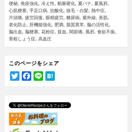
便秘
免疫強化
冷え性
動脈硬化
夏バテ
夏風邪
心筋梗塞
手足口病
抗酸化
抜毛・白髪
熱中症
片頭痛
疲労回復
眼精疲労
糖尿病
紫外線
美肌
老化防止
肝機能強化
肥満
脂質異常
脳の活性化
脳出血
脳梗塞
花粉症
貧血
関節痛
風邪
食欲不振
骨粗しょう症
高血圧
このページをシェア
T
F
Li
H
wi
a
n
at
tt
c
e
e
er
e
n
b
a
o