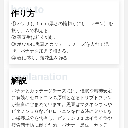
作り方
① バナナは１ｃｍ厚さの輪切りにし、レモン汁を
振り、Ａで和える。
② 落花生は粗く刻む。
③ ボウルに黒豆とカッテージチーズを入れて混
ぜ、バナナを加えて和える。
④ 器に盛り、落花生を飾る。
解説
バナナとカッテージチーズには、催眠や精神安定
に有効なセロトニンの原料となるトリプトファン
が豊富に含まれています。黒豆はマグネシウムや
ビタミンＢ６などセロトニンを作る時に欠かせな
い栄養成分を含有し、ビタミンＢ１はイライラや
疲労感予防に働くため、バナナ・黒豆・カッテー