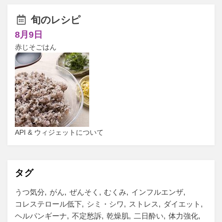
旬のレシピ
8月9日
赤じそごはん
API & ウィジェットについて
タグ
うつ気分
がん
ぜんそく
むくみ
インフルエンザ
コレステロール低下
シミ・シワ
ストレス
ダイエット
ヘルパンギーナ
不定愁訴
乾燥肌
二日酔い
体力強化