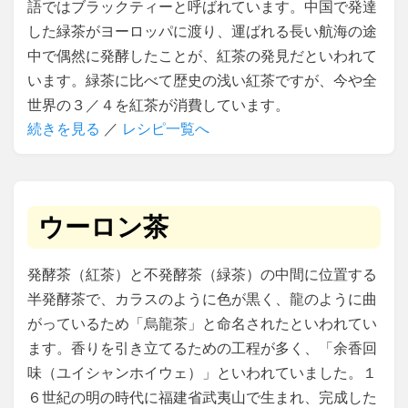
語ではブラックティーと呼ばれています。中国で発達
した緑茶がヨーロッパに渡り、運ばれる長い航海の途
中で偶然に発酵したことが、紅茶の発見だといわれて
います。緑茶に比べて歴史の浅い紅茶ですが、今や全
世界の３／４を紅茶が消費しています。
続きを見る
／
レシピ一覧へ
ウーロン茶
発酵茶（紅茶）と不発酵茶（緑茶）の中間に位置する
半発酵茶で、カラスのように色が黒く、龍のように曲
がっているため「烏龍茶」と命名されたといわれてい
ます。香りを引き立てるための工程が多く、「余香回
味（ユイシャンホイウェ）」といわれていました。１
６世紀の明の時代に福建省武夷山で生まれ、完成した