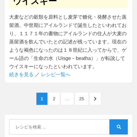
ウイスキー
大麦などの穀類を原料とし麦芽で糖化・発酵させた蒸
留酒。中世期にアイルランドで誕生したといわれてお
り、１１７１年の書物にアイルランドの住人が大麦の
蒸留酒を飲んでいたとの記述が残っています。現在の
ような褐色になったのは１８世紀に入ってからで、ゲ
ール語の「生命の水（Uisge－beatha）」が転訛して
ウイスキーになったといわれています。
続きを見る
／
レシピ一覧へ
投
PAGE
PAGE
PAGE
NEXT
1
2
…
25
稿
PAGE
ナ
Search
ビ
for:
Search
ゲ