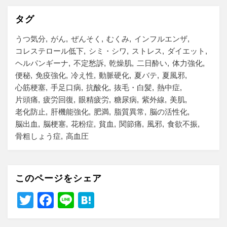
タグ
うつ気分
がん
ぜんそく
むくみ
インフルエンザ
コレステロール低下
シミ・シワ
ストレス
ダイエット
ヘルパンギーナ
不定愁訴
乾燥肌
二日酔い
体力強化
便秘
免疫強化
冷え性
動脈硬化
夏バテ
夏風邪
心筋梗塞
手足口病
抗酸化
抜毛・白髪
熱中症
片頭痛
疲労回復
眼精疲労
糖尿病
紫外線
美肌
老化防止
肝機能強化
肥満
脂質異常
脳の活性化
脳出血
脳梗塞
花粉症
貧血
関節痛
風邪
食欲不振
骨粗しょう症
高血圧
このページをシェア
T
F
Li
H
wi
a
n
at