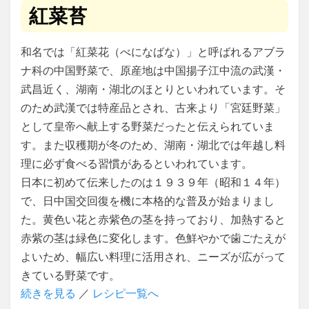
紅菜苔
和名では「紅菜花（べになばな）」と呼ばれるアブラ
ナ科の中国野菜で、原産地は中国揚子江中流の武漢・
武昌近く、湖南・湖北のほとりといわれています。そ
のため武漢では特産品とされ、古来より「宮廷野菜」
として皇帝へ献上する野菜だったと伝えられていま
す。また収穫期が冬のため、湖南・湖北では年越し料
理に必ず食べる習慣があるといわれています。
日本に初めて伝来したのは１９３９年（昭和１４年）
で、日中国交回復を機に本格的な普及が始まりまし
た。黄色い花と赤紫色の茎を持っており、加熱すると
赤紫の茎は緑色に変化します。色鮮やかで歯ごたえが
よいため、幅広い料理に活用され、ニーズが広がって
きている野菜です。
続きを見る
／
レシピ一覧へ