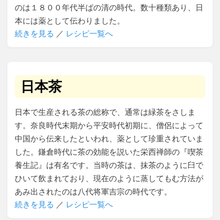
のは１８００年代半ばの清の時代。数十種類あり、日
本には薬として伝わりました。
続きを見る
／
レシピ一覧へ
日本茶
日本で生産される茶の総称で、通常は緑茶をさしま
す。奈良時代末期から平安時代初期に、僧侶によって
中国から伝来したといわれ、薬として珍重されていま
した。鎌倉時代に茶の効能を説いた栄西禅師の『喫茶
養生記』は有名です。当時の茶は、抹茶のように臼で
ひいて飲まれており、現在のように蒸してもむ方法が
あみ出されたのは八代将軍吉宗の時代です。
続きを見る
／
レシピ一覧へ