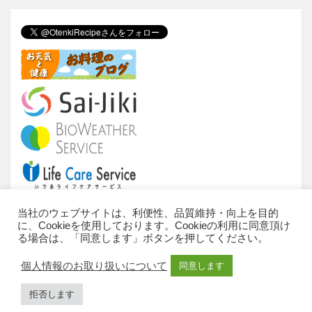
tt
c
e
e
er
e
n
b
a
o
o
k
当社のウェブサイトは、利便性、品質維持・向上を目的
に、Cookieを使用しております。Cookieの利用に同意頂け
当サイトについて
ご利用条件
推奨環境
る場合は、「同意します」ボタンを押してください。
個人情報のお取扱いについて
お問い合わせ
個人情報のお取り扱いについて
同意します
サイトマップ
All Rights Reserved, Copyright © 2010-2023 IDEA
拒否します
Consultants,Inc