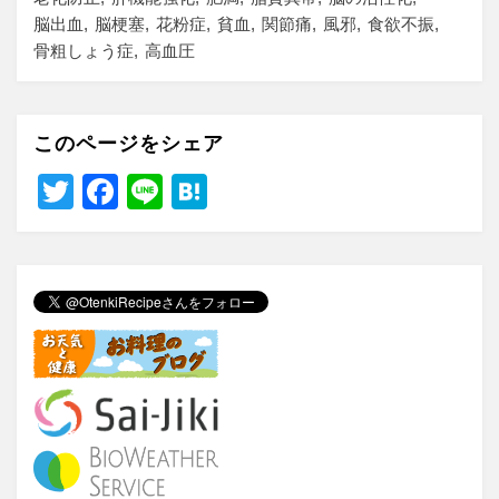
脳出血
脳梗塞
花粉症
貧血
関節痛
風邪
食欲不振
骨粗しょう症
高血圧
このページをシェア
T
F
Li
H
wi
a
n
at
tt
c
e
e
er
e
n
b
a
o
o
k