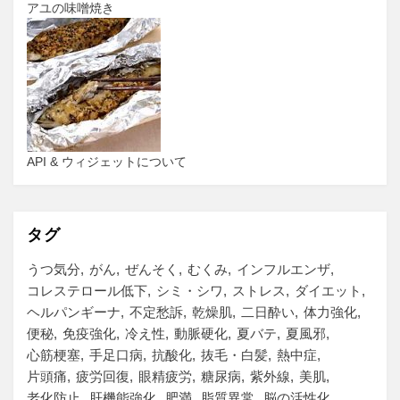
アユの味噌焼き
API & ウィジェットについて
タグ
うつ気分
がん
ぜんそく
むくみ
インフルエンザ
コレステロール低下
シミ・シワ
ストレス
ダイエット
ヘルパンギーナ
不定愁訴
乾燥肌
二日酔い
体力強化
便秘
免疫強化
冷え性
動脈硬化
夏バテ
夏風邪
心筋梗塞
手足口病
抗酸化
抜毛・白髪
熱中症
片頭痛
疲労回復
眼精疲労
糖尿病
紫外線
美肌
老化防止
肝機能強化
肥満
脂質異常
脳の活性化