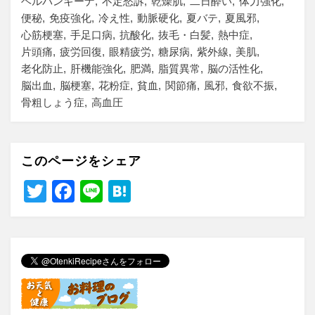
ヘルパンギーナ
不定愁訴
乾燥肌
二日酔い
体力強化
便秘
免疫強化
冷え性
動脈硬化
夏バテ
夏風邪
心筋梗塞
手足口病
抗酸化
抜毛・白髪
熱中症
片頭痛
疲労回復
眼精疲労
糖尿病
紫外線
美肌
老化防止
肝機能強化
肥満
脂質異常
脳の活性化
脳出血
脳梗塞
花粉症
貧血
関節痛
風邪
食欲不振
骨粗しょう症
高血圧
このページをシェア
T
F
Li
H
wi
a
n
at
tt
c
e
e
er
e
n
b
a
o