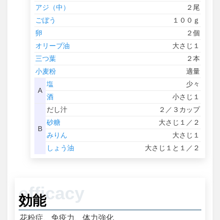
アジ（中）
２尾
ごぼう
１００ｇ
卵
２個
オリーブ油
大さじ１
三つ葉
２本
小麦粉
適量
塩
少々
A
酒
小さじ１
だし汁
２／３カップ
砂糖
大さじ１／２
B
みりん
大さじ１
しょう油
大さじ１と１／２
効能
花粉症、免疫力、体力強化