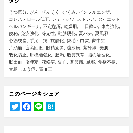
タグ
うつ気分
がん
ぜんそく
むくみ
インフルエンザ
コレステロール低下
シミ・シワ
ストレス
ダイエット
ヘルパンギーナ
不定愁訴
乾燥肌
二日酔い
体力強化
便秘
免疫強化
冷え性
動脈硬化
夏バテ
夏風邪
心筋梗塞
手足口病
抗酸化
抜毛・白髪
熱中症
片頭痛
疲労回復
眼精疲労
糖尿病
紫外線
美肌
老化防止
肝機能強化
肥満
脂質異常
脳の活性化
脳出血
脳梗塞
花粉症
貧血
関節痛
風邪
食欲不振
骨粗しょう症
高血圧
このページをシェア
T
F
Li
H
wi
a
n
at
tt
c
e
e