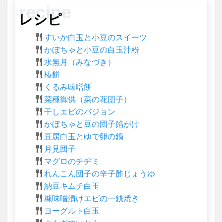
レシピ
すいか白玉と小豆のスイーツ
かぼちゃと小豆の白玉汁粉
水無月（みなづき）
椿餅
くるみ味噌餅
菜種御供（菜の花団子）
干しエビのパジョン
かぼちゃと豆の団子餡がけ
豆腐白玉とゆで卵の鍋
月見団子
マグロのチヂミ
れんこん団子の辛子酢じょうゆ
納豆キムチ白玉
糠味噌漬けエビの一銭焼き
ヨーグルト白玉