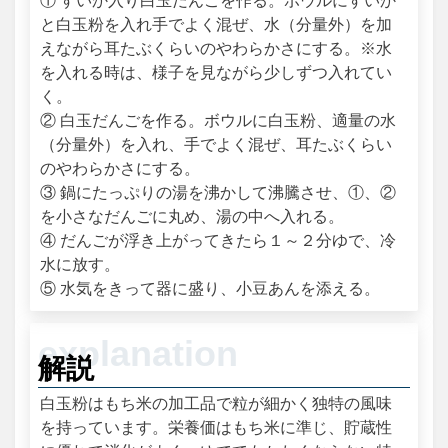
① すいか入り白玉だんごを作る。ボウルにすいか
と白玉粉を入れ手でよく混ぜ、水（分量外）を加
えながら耳たぶくらいのやわらかさにする。※水
を入れる時は、様子を見ながら少しずつ入れてい
く。
② 白玉だんごを作る。ボウルに白玉粉、適量の水
（分量外）を入れ、手でよく混ぜ、耳たぶくらい
のやわらかさにする。
③ 鍋にたっぷりの湯を沸かして沸騰させ、①、②
を小さなだんごに丸め、湯の中へ入れる。
④ だんごが浮き上がってきたら１～２分ゆで、冷
水に放す。
⑤ 水気をきって器に盛り、小豆あんを添える。
解説
白玉粉はもち米の加工品で粒が細かく独特の風味
を持っています。栄養価はもち米に準じ、貯蔵性