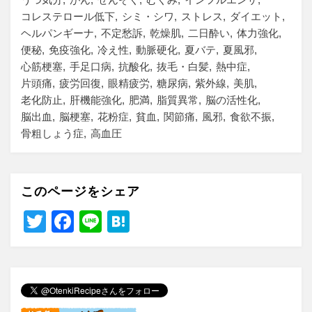
コレステロール低下
シミ・シワ
ストレス
ダイエット
ヘルパンギーナ
不定愁訴
乾燥肌
二日酔い
体力強化
便秘
免疫強化
冷え性
動脈硬化
夏バテ
夏風邪
心筋梗塞
手足口病
抗酸化
抜毛・白髪
熱中症
片頭痛
疲労回復
眼精疲労
糖尿病
紫外線
美肌
老化防止
肝機能強化
肥満
脂質異常
脳の活性化
脳出血
脳梗塞
花粉症
貧血
関節痛
風邪
食欲不振
骨粗しょう症
高血圧
このページをシェア
T
F
Li
H
wi
a
n
at
tt
c
e
e
er
e
n
b
a