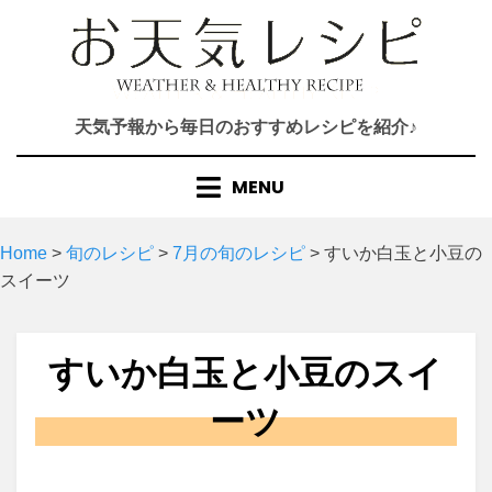
Skip
to
content
天気予報から毎日のおすすめレシピを紹介♪
MENU
Home
>
旬のレシピ
>
7月の旬のレシピ
>
すいか白玉と小豆の
スイーツ
すいか白玉と小豆のスイ
ーツ