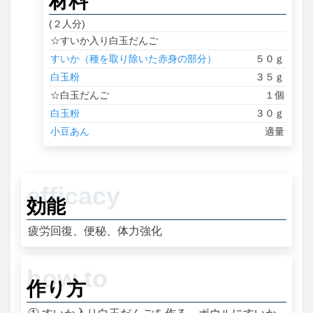
材料
(２人分)
☆すいか入り白玉だんご
すいか（種を取り除いた赤身の部分）
５０ｇ
白玉粉
３５ｇ
☆白玉だんご
１個
白玉粉
３０ｇ
小豆あん
適量
効能
疲労回復、便秘、体力強化
作り方