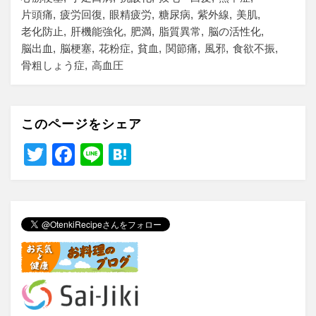
片頭痛
疲労回復
眼精疲労
糖尿病
紫外線
美肌
老化防止
肝機能強化
肥満
脂質異常
脳の活性化
脳出血
脳梗塞
花粉症
貧血
関節痛
風邪
食欲不振
骨粗しょう症
高血圧
このページをシェア
T
F
Li
H
wi
a
n
at
tt
c
e
e
er
e
n
b
a
o
o
k