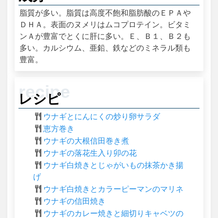
脂質が多い。脂質は高度不飽和脂肪酸のＥＰＡや
ＤＨＡ。表面のヌメリはムコプロテイン。ビタミ
ンＡが豊富でとくに肝に多い。Ｅ、Ｂ１、Ｂ２も
多い。カルシウム、亜鉛、鉄などのミネラル類も
豊富。
レシピ
ウナギとにんにくの炒り卵サラダ
恵方巻き
ウナギの大根信田巻き煮
ウナギの落花生入り卯の花
ウナギ白焼きとじゃがいもの抹茶かき揚
げ
ウナギ白焼きとカラーピーマンのマリネ
ウナギの信田焼き
ウナギのカレー焼きと細切りキャベツの