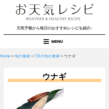
Skip
to
content
天気予報から毎日のおすすめレシピを紹介♪
MENU
Home
>
旬の食材
>
7月の旬の食材
>
ウナギ
ウナギ