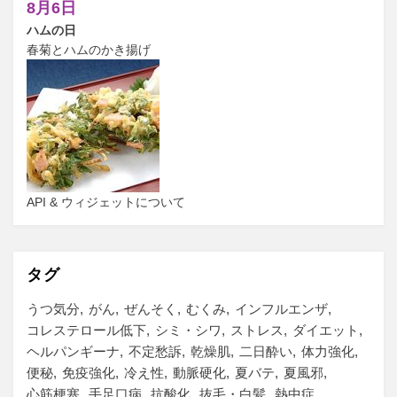
8月6日
ハムの日
春菊とハムのかき揚げ
API & ウィジェットについて
タグ
うつ気分
がん
ぜんそく
むくみ
インフルエンザ
コレステロール低下
シミ・シワ
ストレス
ダイエット
ヘルパンギーナ
不定愁訴
乾燥肌
二日酔い
体力強化
便秘
免疫強化
冷え性
動脈硬化
夏バテ
夏風邪
心筋梗塞
手足口病
抗酸化
抜毛・白髪
熱中症