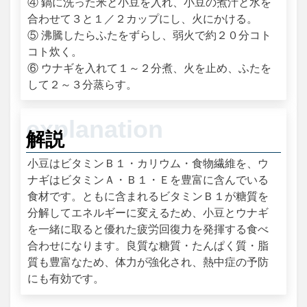
④ 鍋に洗った米と小豆を入れ、小豆の煮汁と水を
合わせて３と１／２カップにし、火にかける。
⑤ 沸騰したらふたをずらし、弱火で約２０分コト
コト炊く。
⑥ ウナギを入れて１～２分煮、火を止め、ふたを
して２～３分蒸らす。
解説
小豆はビタミンＢ１・カリウム・食物繊維を、ウ
ナギはビタミンＡ・Ｂ１・Ｅを豊富に含んでいる
食材です。ともに含まれるビタミンＢ１が糖質を
分解してエネルギーに変えるため、小豆とウナギ
を一緒に取ると優れた疲労回復力を発揮する食べ
合わせになります。良質な糖質・たんぱく質・脂
質も豊富なため、体力が強化され、熱中症の予防
にも有効です。