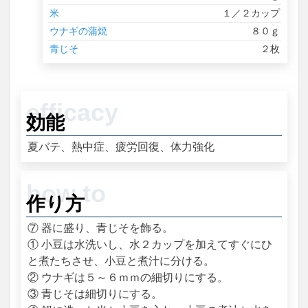
米
１／２カップ
ウナギの蒲焼
８０ｇ
青じそ
２枚
効能
夏バテ、熱中症、疲労回復、体力強化
作り方
⑦ 器に盛り、青じそを飾る。
① 小豆は水洗いし、水２カップを加えてすぐにひ
と煮たちさせ、小豆と煮汁に分ける。
② ウナギは５～６ｍｍの細切りにする。
③ 青じそは細切りにする。