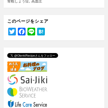
骨粗しょう症
高血圧
このページをシェア
T
F
Li
H
wi
a
n
at
tt
c
e
e
er
e
n
b
a
o
o
k