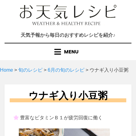
Skip
to
content
天気予報から毎日のおすすめレシピを紹介♪
MENU
Home
>
旬のレシピ
>
6月の旬のレシピ
>
ウナギ入り小豆粥
ウナギ入り小豆粥
豊富なビタミンＢ１が疲労回復に働く