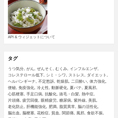
API & ウィジェットについて
タグ
うつ気分
がん
ぜんそく
むくみ
インフルエンザ
コレステロール低下
シミ・シワ
ストレス
ダイエット
ヘルパンギーナ
不定愁訴
乾燥肌
二日酔い
体力強化
便秘
免疫強化
冷え性
動脈硬化
夏バテ
夏風邪
心筋梗塞
手足口病
抗酸化
抜毛・白髪
熱中症
片頭痛
疲労回復
眼精疲労
糖尿病
紫外線
美肌
老化防止
肝機能強化
肥満
脂質異常
脳の活性化
脳出血
脳梗塞
花粉症
貧血
関節痛
風邪
食欲不振