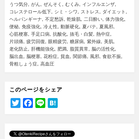
うつ気分
がん
ぜんそく
むくみ
インフルエンザ
コレステロール低下
シミ・シワ
ストレス
ダイエット
ヘルパンギーナ
不定愁訴
乾燥肌
二日酔い
体力強化
便秘
免疫強化
冷え性
動脈硬化
夏バテ
夏風邪
心筋梗塞
手足口病
抗酸化
抜毛・白髪
熱中症
片頭痛
疲労回復
眼精疲労
糖尿病
紫外線
美肌
老化防止
肝機能強化
肥満
脂質異常
脳の活性化
脳出血
脳梗塞
花粉症
貧血
関節痛
風邪
食欲不振
骨粗しょう症
高血圧
このページをシェア
T
F
Li
H
wi
a
n
at
tt
c
e
e
er
e
n