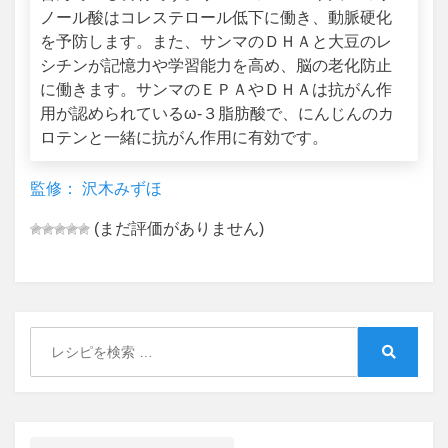
ノール酸はコレステロール低下に働き、動脈硬化
を予防します。また、サンマのＤＨＡと大豆のレ
シチンが記憶力や学習能力を高め、脳の老化防止
に働きます。サンマのＥＰＡやＤＨＡは抗がん作
用が認められているω‐３脂肪酸で、にんじんのカ
ロテンと一緒に抗がん作用に有効です。
監修： 沢木みずほ
(まだ評価がありません)
Search
for:
Search