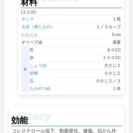
材料
(２人分)
サンマ
１尾
大豆（煮たもの）
１／２カップ
にんじん
５cm
オリーブ油
適量
酢
８０CC
水
１００CC
しょうゆ
大さじ２
A
砂糖
小さじ２
塩
小さじ２／３
たかのつめ
１本
効能
コレステロール低下、動脈硬化、健脳、抗がん作