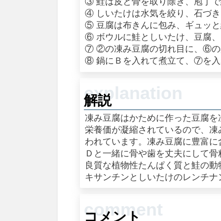
③ 鮭は皮と骨を取り除き、庖丁
④ しいたけは水気を絞り、石づ
⑤ 豆腐は布きんに包み、ギュッ
⑥ ボウルに鮭としいたけ、豆腐
⑦ ②の凍み豆腐の切れ目に、⑥
⑧ 鍋にＢを入れて煮立て、⑦を
解説
凍み豆腐はかために作った豆腐を
栄養価が凝縮されているので、凍
われています。凍み豆腐に豊富に
Ｄと一緒に骨や歯を丈夫にして骨
良質な植物性たんぱく質と鮭の動
キサンチンとしいたけのレンチナ
コメント