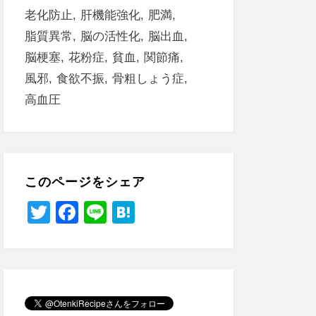
老化防止
肝機能強化
肥満
脂質異常
脳の活性化
脳出血
脳梗塞
花粉症
貧血
関節痛
風邪
食欲不振
骨粗しょう症
高血圧
このページをシェア
T
F
Li
H
wi
a
n
at
tt
c
e
e
er
e
n
b
a