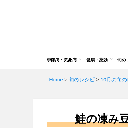
Skip
to
content
季節病・気象病
健康・薬効
旬の
Home
>
旬のレシピ
>
10月の旬
鮭の凍み