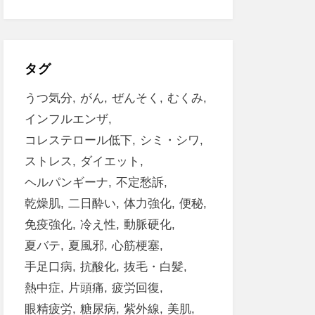
タグ
うつ気分
がん
ぜんそく
むくみ
インフルエンザ
コレステロール低下
シミ・シワ
ストレス
ダイエット
ヘルパンギーナ
不定愁訴
乾燥肌
二日酔い
体力強化
便秘
免疫強化
冷え性
動脈硬化
夏バテ
夏風邪
心筋梗塞
手足口病
抗酸化
抜毛・白髪
熱中症
片頭痛
疲労回復
眼精疲労
糖尿病
紫外線
美肌