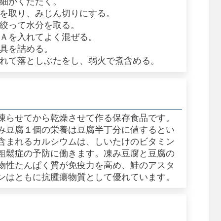
で細かくたたく。
きを取り、みじん切りにする。
と絞って水分を取る。
、Ａを入れてよく混ぜる。
の具を詰める。
入れて落としぶたをし、弱火で煮含める。
凍らせてから乾燥させて作る保存食品です。
み豆腐１個の栄養は豆腐半丁分に値するとい
含まれるカルシウムは、しいたけのビタミン
粗鬆症の予防に働きます。凍み豆腐と豆腐の
物性たんぱく質が免疫力を高め、鮭のアスタ
ンはともに抗腫瘍物質として優れています。