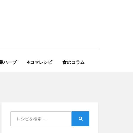
葉ハーブ
4コマレシピ
食のコラム
Search
for:
Search