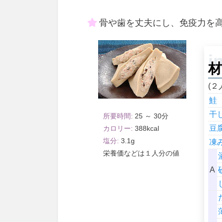
骨や歯を丈夫にし、免疫力を
材
(２
鮭
干
25 ～ 30
豆
388
3.1
凍
１人分
A