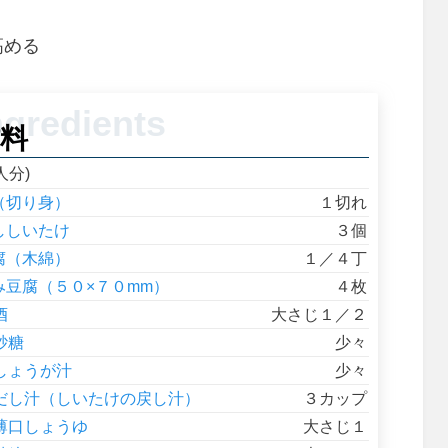
高める
料
人分)
（切り身）
１切れ
ししいたけ
３個
腐（木綿）
１／４丁
み豆腐（５０×７０mm）
４枚
酒
大さじ１／２
砂糖
少々
しょうが汁
少々
だし汁（しいたけの戻し汁）
３カップ
薄口しょうゆ
大さじ１