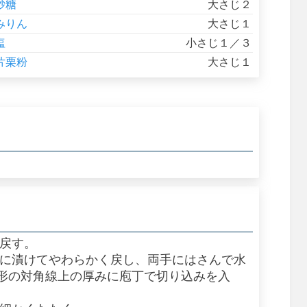
砂糖
大さじ２
みりん
大さじ１
塩
小さじ１／３
片栗粉
大さじ１
で戻す。
湯に漬けてやわらかく戻し、両手にはさんで水
形の対角線上の厚みに庖丁で切り込みを入