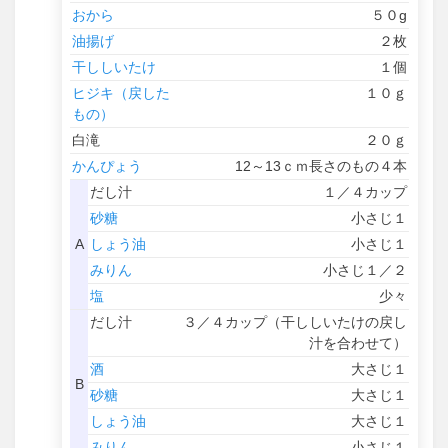
おから
５０g
油揚げ
２枚
干ししいたけ
１個
ヒジキ（戻した
１０ｇ
もの）
白滝
２０ｇ
かんぴょう
12～13ｃｍ長さのもの４本
だし汁
１／４カップ
砂糖
小さじ１
A
しょう油
小さじ１
みりん
小さじ１／２
塩
少々
だし汁
３／４カップ（干ししいたけの戻し
汁を合わせて）
酒
大さじ１
B
砂糖
大さじ１
しょう油
大さじ１
みりん
小さじ１