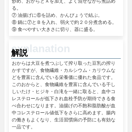
炒め、おからとＡを加え、よく混ぜながら煮詰め
る。
⑦ 油揚げに⑥を詰め、かんぴょうで結ぶ。
⑧ 鍋に⑦とＢを入れ、弱火で約２０分煮含める。
⑨ 食べやすい大きさに切り、器に盛る。
解説
おからは大豆を煮つぶして搾り取った豆乳の搾り
かすですが、食物繊維・カルシウム・カリウムな
どを豊富に含んでいる栄養価に優れた食品です。
このおからと、食物繊維を豊富に含んでいる干し
しいたけ・ヒジキ・白滝を一緒に取ると、血中コ
レステロールが低下され血栓予防が期待できる食
べ合わせになります。油揚げの不飽和脂肪酸が血
中コレステロール値低下をさらに高めます。腸内
の働きもよくなり、生活習慣病の予防にも有効な
一品です。