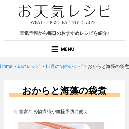
Skip
to
content
天気予報から毎日のおすすめレシピを紹介♪
MENU
Home
>
旬のレシピ
>
11月の旬のレシピ
>
おからと海藻の袋煮
おからと海藻の袋煮
豊富な食物繊維が血栓予防に働く