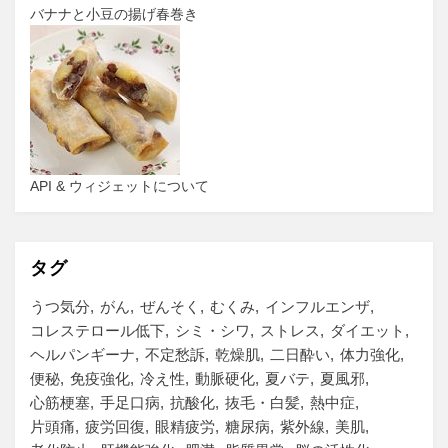
バナナと小豆の揚げ春巻き
API & ウィジェットについて
タグ
うつ気分
がん
ぜんそく
むくみ
インフルエンザ
コレステロール低下
シミ・シワ
ストレス
ダイエット
ヘルパンギーナ
不定愁訴
乾燥肌
二日酔い
体力強化
便秘
免疫強化
冷え性
動脈硬化
夏バテ
夏風邪
心筋梗塞
手足口病
抗酸化
抜毛・白髪
熱中症
片頭痛
疲労回復
眼精疲労
糖尿病
紫外線
美肌