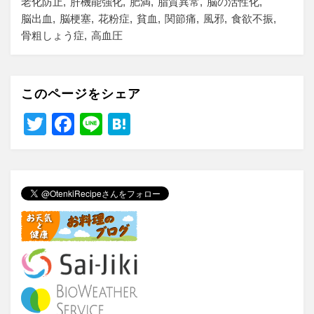
老化防止
肝機能強化
肥満
脂質異常
脳の活性化
脳出血
脳梗塞
花粉症
貧血
関節痛
風邪
食欲不振
骨粗しょう症
高血圧
このページをシェア
T
F
Li
H
wi
a
n
at
tt
c
e
e
er
e
n
b
a
o
o
k