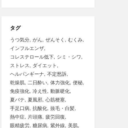
タグ
うつ気分
がん
ぜんそく
むくみ
インフルエンザ
コレステロール低下
シミ・シワ
ストレス
ダイエット
ヘルパンギーナ
不定愁訴
乾燥肌
二日酔い
体力強化
便秘
免疫強化
冷え性
動脈硬化
夏バテ
夏風邪
心筋梗塞
手足口病
抗酸化
抜毛・白髪
熱中症
片頭痛
疲労回復
眼精疲労
糖尿病
紫外線
美肌