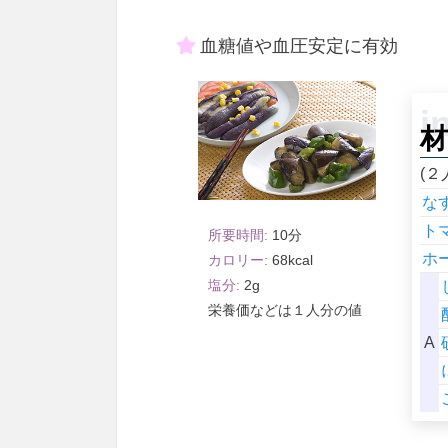
血糖値や血圧安定に有効
材
(２
な
ト
10
ホ
68
2
１人分
A