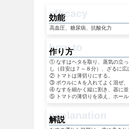
効能
高血圧、糖尿病、抗酸化力
作り方
① なすはヘタを取り、蒸気の立
し（目安は７～８分）、ざるに広
② トマトは薄切りにする。
③ ボウルにＡを入れてよく混ぜ
④ なすを細かく縦に割き、器に
⑤ トマトの薄切りを添え、ホー
解説