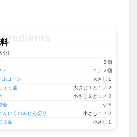
料
人分)
す
３個
マト
１／２個
ールコーン
大さじ１
しょう油
大さじ１と１／２
酢
小さじ２と１／２
砂糖
少々
にんにくのみじん切り
小さじ１／２
ごま油
小さじ１