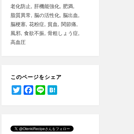
老化防止
肝機能強化
肥満
脂質異常
脳の活性化
脳出血
脳梗塞
花粉症
貧血
関節痛
風邪
食欲不振
骨粗しょう症
高血圧
このページをシェア
T
F
Li
H
wi
a
n
at
tt
c
e
e
er
e
n
b
a