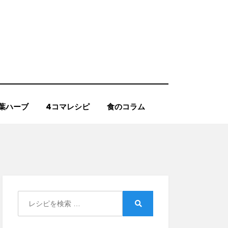
葉ハーブ
4コマレシピ
食のコラム
Search
for:
Search