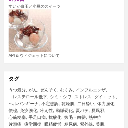
すいか白玉と小豆のスイーツ
API & ウィジェットについて
タグ
うつ気分
がん
ぜんそく
むくみ
インフルエンザ
コレステロール低下
シミ・シワ
ストレス
ダイエット
ヘルパンギーナ
不定愁訴
乾燥肌
二日酔い
体力強化
便秘
免疫強化
冷え性
動脈硬化
夏バテ
夏風邪
心筋梗塞
手足口病
抗酸化
抜毛・白髪
熱中症
片頭痛
疲労回復
眼精疲労
糖尿病
紫外線
美肌