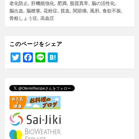
老化防止
肝機能強化
肥満
脂質異常
脳の活性化
脳出血
脳梗塞
花粉症
貧血
関節痛
風邪
食欲不振
骨粗しょう症
高血圧
このページをシェア
T
F
Li
H
wi
a
n
at
tt
c
e
e
er
e
n
b
a
o
o
k