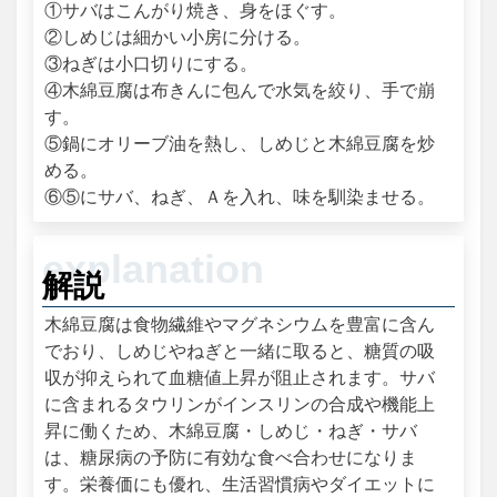
①サバはこんがり焼き、身をほぐす。
②しめじは細かい小房に分ける。
③ねぎは小口切りにする。
④木綿豆腐は布きんに包んで水気を絞り、手で崩
す。
⑤鍋にオリーブ油を熱し、しめじと木綿豆腐を炒
める。
⑥⑤にサバ、ねぎ、Ａを入れ、味を馴染ませる。
解説
木綿豆腐は食物繊維やマグネシウムを豊富に含ん
でおり、しめじやねぎと一緒に取ると、糖質の吸
収が抑えられて血糖値上昇が阻止されます。サバ
に含まれるタウリンがインスリンの合成や機能上
昇に働くため、木綿豆腐・しめじ・ねぎ・サバ
は、糖尿病の予防に有効な食べ合わせになりま
す。栄養価にも優れ、生活習慣病やダイエットに