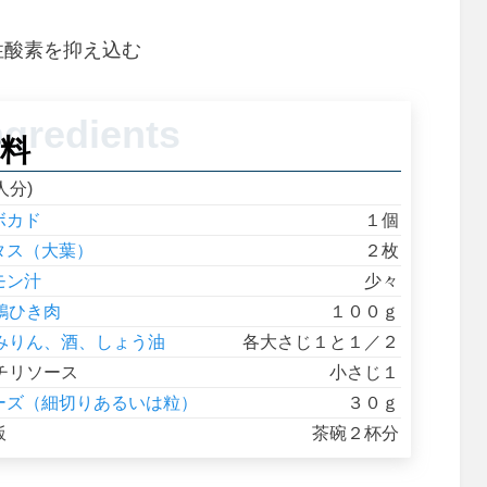
性酸素を抑え込む
料
人分)
ボカド
１個
タス（大葉）
２枚
モン汁
少々
鶏ひき肉
１００ｇ
みりん、酒、しょう油
各大さじ１と１／２
チリソース
小さじ１
ーズ（細切りあるいは粒）
３０ｇ
飯
茶碗２杯分