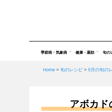
Skip
to
content
季節病・気象病
健康・薬効
旬の
Home
>
旬のレシピ
>
5月の旬の
アボカド