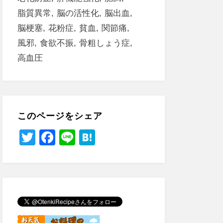
脂質異常
脳の活性化
脳出血
脳梗塞
花粉症
貧血
関節痛
風邪
食欲不振
骨粗しょう症
高血圧
このページをシェア
T
F
Li
H
wi
a
n
at
tt
c
e
e
er
e
n
b
a
o