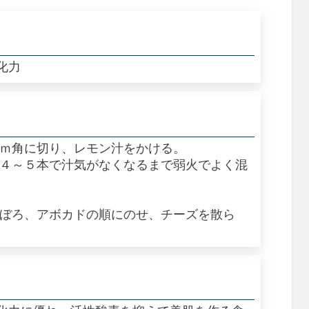
化力
ｃｍ角に切り、レモン汁をかける。
箸４～５本で汁気がなくなるまで弱火でよく混
そぼろ、アボカドの順にのせ、チーズを散ら