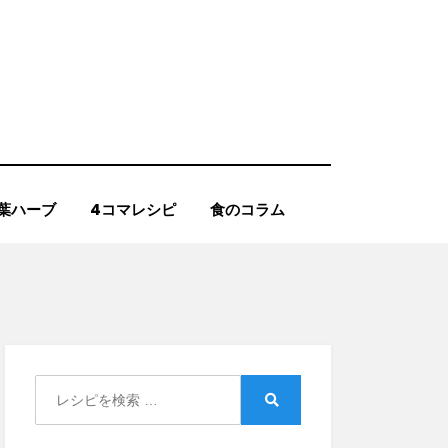
葉ハーブ
4コマレシピ
食のコラム
Search
for:
Search