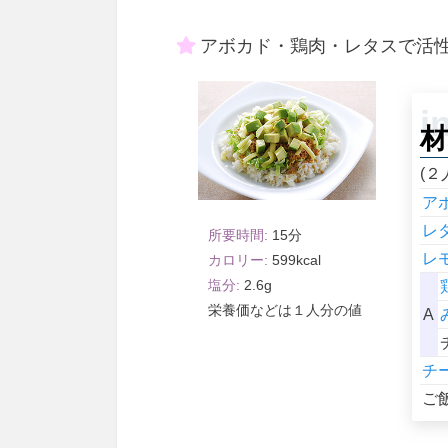
アボカド・鶏肉・レタスで活
材
(２
ア
レ
15
レ
599
2.6
１人分
A
チ
ご