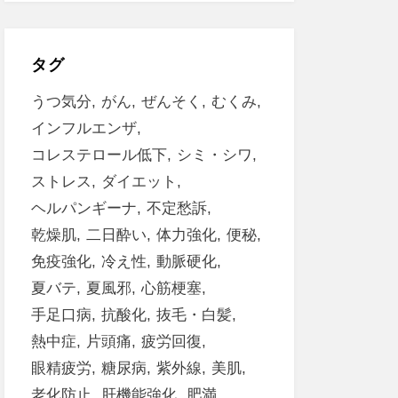
タグ
うつ気分
がん
ぜんそく
むくみ
インフルエンザ
コレステロール低下
シミ・シワ
ストレス
ダイエット
ヘルパンギーナ
不定愁訴
乾燥肌
二日酔い
体力強化
便秘
免疫強化
冷え性
動脈硬化
夏バテ
夏風邪
心筋梗塞
手足口病
抗酸化
抜毛・白髪
熱中症
片頭痛
疲労回復
眼精疲労
糖尿病
紫外線
美肌
老化防止
肝機能強化
肥満