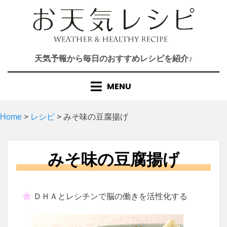
Skip
to
content
天気予報から毎日のおすすめレシピを紹介♪
MENU
Home
>
レシピ
>
みそ味の豆腐揚げ
みそ味の豆腐揚げ
ＤＨＡとレシチンで脳の働きを活性化する