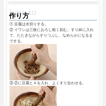
作り方
① 豆腐は水切りする。
② イワシは三枚におろし粗く刻む。すり鉢に入れ
て、たたきながらすりつぶし、なめらかになるま
でする。
③ ②に豆腐とＡを入れ、よくすり合わせる。