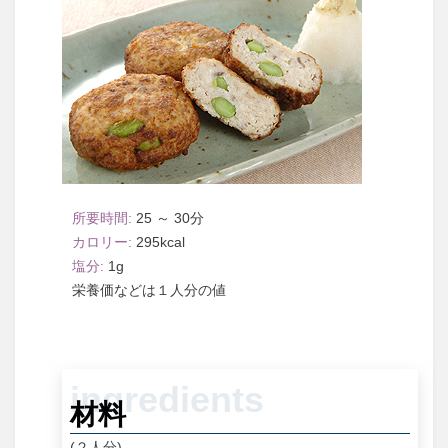
25 ～ 30
295
1
１人分
材料
(２人分)