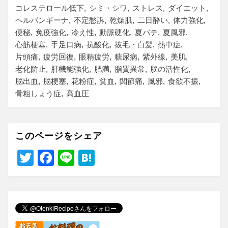
コレステロール低下
シミ・シワ
ストレス
ダイエット
ヘルパンギーナ
不定愁訴
乾燥肌
二日酔い
体力強化
便秘
免疫強化
冷え性
動脈硬化
夏バテ
夏風邪
心筋梗塞
手足口病
抗酸化
抜毛・白髪
熱中症
片頭痛
疲労回復
眼精疲労
糖尿病
紫外線
美肌
老化防止
肝機能強化
肥満
脂質異常
脳の活性化
脳出血
脳梗塞
花粉症
貧血
関節痛
風邪
食欲不振
骨粗しょう症
高血圧
このページをシェア
T
F
Li
H
wi
a
n
at
tt
c
e
e
er
e
n
b
a