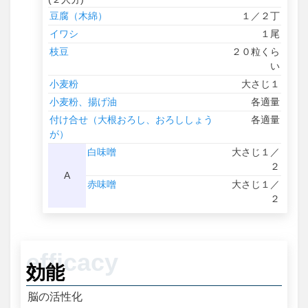
豆腐（木綿）
１／２丁
イワシ
１尾
枝豆
２０粒くら
い
小麦粉
大さじ１
小麦粉、揚げ油
各適量
付け合せ（大根おろし、おろししょう
各適量
が）
白味噌
大さじ１／
２
A
赤味噌
大さじ１／
２
効能
脳の活性化