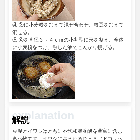
④ ③に小麦粉を加えて混ぜ合わせ、枝豆を加えて
混ぜる。
⑤ ④を直径３～４ｃｍの小判型に形を整え、全体
に小麦粉をつけ、熱した油でこんがり揚げる。
解説
豆腐とイワシはともに不飽和脂肪酸を豊富に含む
食べ物です。イワシに含まれるＤＨＡ（ドコサヘ