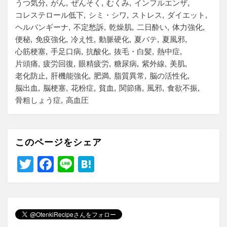
うつ気分
がん
ぜんそく
むくみ
インフルエンザ
コレステロール低下
シミ・シワ
ストレス
ダイエット
ヘルパンギーナ
不定愁訴
乾燥肌
二日酔い
体力強化
便秘
免疫強化
冷え性
動脈硬化
夏バテ
夏風邪
心筋梗塞
手足口病
抗酸化
抜毛・白髪
熱中症
片頭痛
疲労回復
眼精疲労
糖尿病
紫外線
美肌
老化防止
肝機能強化
肥満
脂質異常
脳の活性化
脳出血
脳梗塞
花粉症
貧血
関節痛
風邪
食欲不振
骨粗しょう症
高血圧
このページをシェア
T
F
Li
H
wi
a
n
at
tt
c
e
e
er
e
n