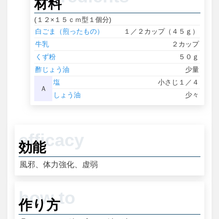
材料
(１２×１５ｃｍ型１個分)
白ごま（煎ったもの）
１／２カップ（４５ｇ）
牛乳
２カップ
くず粉
５０ｇ
酢じょう油
少量
塩
小さじ１／４
Ａ
しょう油
少々
効能
風邪、体力強化、虚弱
作り方