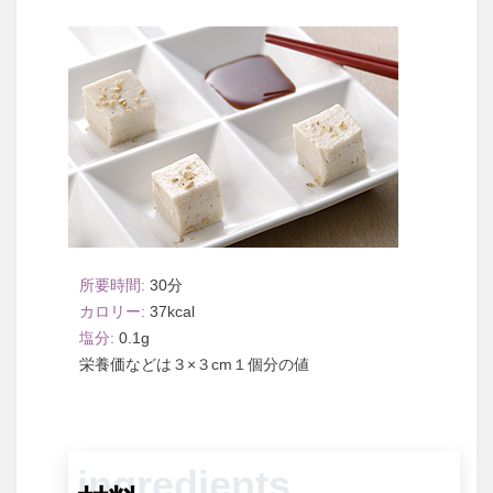
30
37
0.1
３×３cm１個分