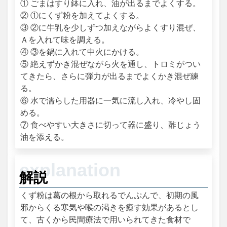
① ごまはすり鉢に入れ、油が出るまでよくする。
② ①にくず粉を加えてよくする。
③ ②に牛乳を少しずつ加えながらよくすり混ぜ、
Ａを入れて味を調える。
④ ③を鍋に入れて中火にかける。
⑤ 絶えずかき混ぜながら火を通し、トロミがつい
てきたら、さらに弾力が出るまでよくかき混ぜ練
る。
⑥ 水で濡らした用器に一気に流し入れ、冷やし固
める。
⑦ 食べやすい大きさに切って器に盛り、酢じょう
油を添える。
解説
くず粉は葛の根から取れるでんぷんで、初期の風
邪からくる寒気や喉の渇きを癒す効果があるとし
て、古くから民間療法で用いられてきた食材で