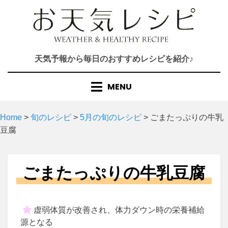
Skip
to
content
天気予報から毎日のおすすめレシピを紹介♪
MENU
Home
>
旬のレシピ
>
5月の旬のレシピ
>
ごまたっぷりの牛乳
豆腐
ごまたっぷりの牛乳豆腐
虚弱体質が改善され、体力ダウン時の栄養補給
源となる