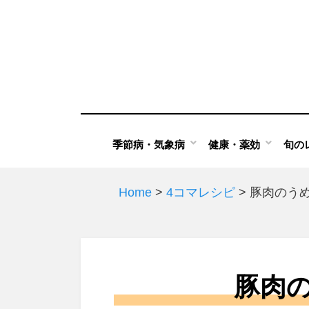
Skip
to
content
季節病・気象病
健康・薬効
旬の
Home
>
4コマレシピ
>
豚肉のう
豚肉