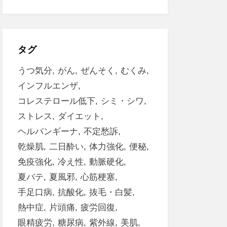
タグ
うつ気分
がん
ぜんそく
むくみ
インフルエンザ
コレステロール低下
シミ・シワ
ストレス
ダイエット
ヘルパンギーナ
不定愁訴
乾燥肌
二日酔い
体力強化
便秘
免疫強化
冷え性
動脈硬化
夏バテ
夏風邪
心筋梗塞
手足口病
抗酸化
抜毛・白髪
熱中症
片頭痛
疲労回復
眼精疲労
糖尿病
紫外線
美肌