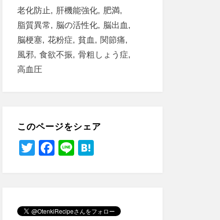
老化防止
肝機能強化
肥満
脂質異常
脳の活性化
脳出血
脳梗塞
花粉症
貧血
関節痛
風邪
食欲不振
骨粗しょう症
高血圧
このページをシェア
T
F
Li
H
wi
a
n
at
tt
c
e
e
er
e
n
b
a