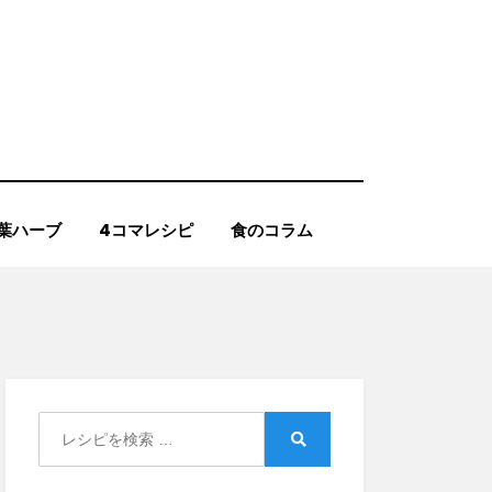
葉ハーブ
4コマレシピ
食のコラム
Search
for:
Search