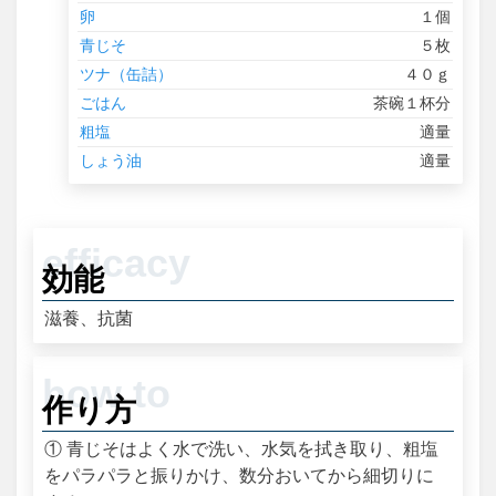
卵
１個
青じそ
５枚
ツナ（缶詰）
４０ｇ
ごはん
茶碗１杯分
粗塩
適量
しょう油
適量
効能
滋養、抗菌
作り方
① 青じそはよく水で洗い、水気を拭き取り、粗塩
をパラパラと振りかけ、数分おいてから細切りに