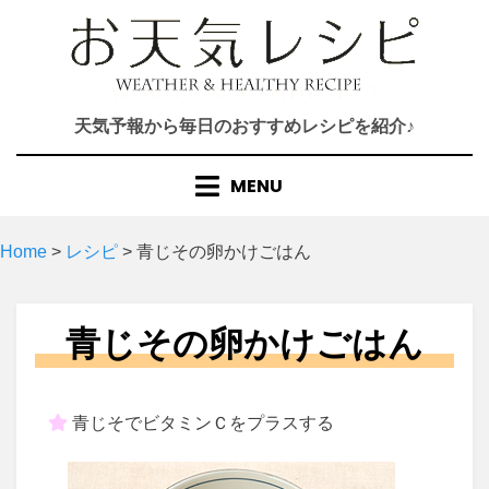
Skip
to
content
天気予報から毎日のおすすめレシピを紹介♪
MENU
Home
>
レシピ
>
青じその卵かけごはん
青じその卵かけごはん
青じそでビタミンＣをプラスする