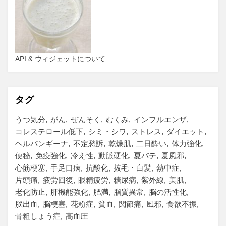
API & ウィジェットについて
タグ
うつ気分
がん
ぜんそく
むくみ
インフルエンザ
コレステロール低下
シミ・シワ
ストレス
ダイエット
ヘルパンギーナ
不定愁訴
乾燥肌
二日酔い
体力強化
便秘
免疫強化
冷え性
動脈硬化
夏バテ
夏風邪
心筋梗塞
手足口病
抗酸化
抜毛・白髪
熱中症
片頭痛
疲労回復
眼精疲労
糖尿病
紫外線
美肌
老化防止
肝機能強化
肥満
脂質異常
脳の活性化
脳出血
脳梗塞
花粉症
貧血
関節痛
風邪
食欲不振
骨粗しょう症
高血圧