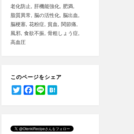
老化防止
肝機能強化
肥満
脂質異常
脳の活性化
脳出血
脳梗塞
花粉症
貧血
関節痛
風邪
食欲不振
骨粗しょう症
高血圧
このページをシェア
T
F
Li
H
wi
a
n
at
tt
c
e
e
er
e
n
b
a