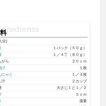
料
人分)
豆
１パック（５０ｇ）
腐
１／４丁（８０ｇ）
もがら
２０ｃｍ
揚げ
１枚
んにゃく
１／４枚
し汁
２カップ
噌
大さじ１と１／２
ぎ
５ｃｍ
り
適量