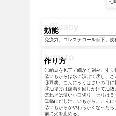
七
効能
免疫力、コレステロール低下、便
作り方
①納豆を包丁で細かく刻み、すり
②いもがらは水に漬けて戻し、さ
③豆腐、こんにゃくはさいの目に
④油揚げは熱湯を回しかけて油抜
⑤ねぎは薄い小口切り、せりは５
⑥鍋にだし汁、いもがら、こんに
⑦いもがらがやわらかくなったら
前に火を止める。