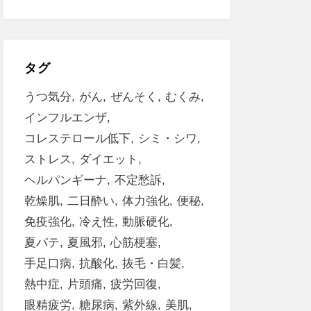
タグ
うつ気分
がん
ぜんそく
むくみ
インフルエンザ
コレステロール低下
シミ・シワ
ストレス
ダイエット
ヘルパンギーナ
不定愁訴
乾燥肌
二日酔い
体力強化
便秘
免疫強化
冷え性
動脈硬化
夏バテ
夏風邪
心筋梗塞
手足口病
抗酸化
抜毛・白髪
熱中症
片頭痛
疲労回復
眼精疲労
糖尿病
紫外線
美肌