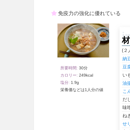
免疫力の強化に優れている
材
(２
納
豆
30
い
249
1.9
油
1人分
こ
だ
味
ね
せ