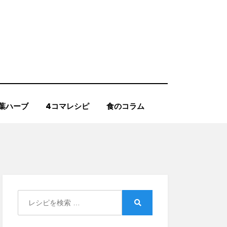
葉ハーブ
4コマレシピ
食のコラム
Search
for:
Search