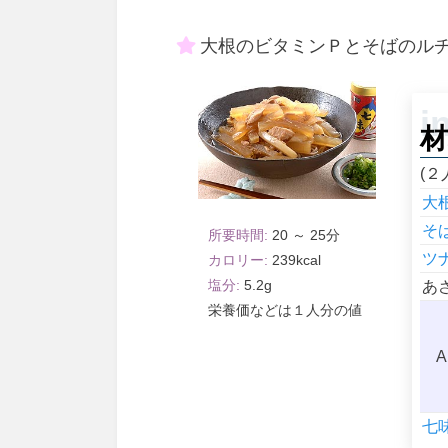
大根のビタミンＰとそばのル
材
(２
大
そ
20 ～ 25
ツ
239
5.2
あ
１人分
A
七