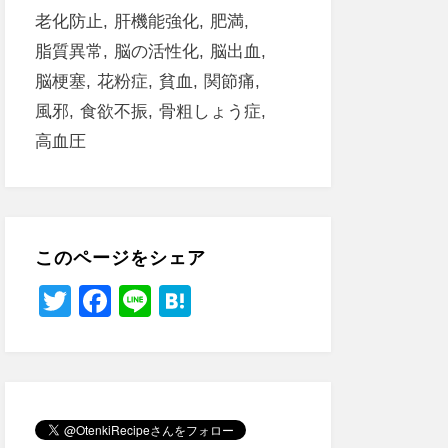
老化防止
肝機能強化
肥満
脂質異常
脳の活性化
脳出血
脳梗塞
花粉症
貧血
関節痛
風邪
食欲不振
骨粗しょう症
高血圧
このページをシェア
T
F
Li
H
wi
a
n
at
tt
c
e
e
er
e
n
b
a