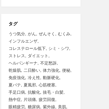
タグ
うつ気分
がん
ぜんそく
むくみ
インフルエンザ
コレステロール低下
シミ・シワ
ストレス
ダイエット
ヘルパンギーナ
不定愁訴
乾燥肌
二日酔い
体力強化
便秘
免疫強化
冷え性
動脈硬化
夏バテ
夏風邪
心筋梗塞
手足口病
抗酸化
抜毛・白髪
熱中症
片頭痛
疲労回復
眼精疲労
糖尿病
紫外線
美肌