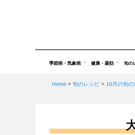
Skip
to
content
季節病・気象病
健康・薬効
旬の
Home
>
旬のレシピ
>
10月の旬