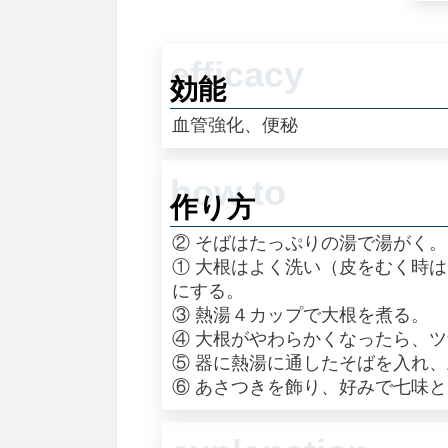
効能
血管強化、便秘
作り方
② そばはたっぷりの湯で湯がく。
① 大根はよく洗い（皮をむく時
にする。
③ 熱湯４カップで大根を煮る。
④ 大根がやわらかくなったら、
⑤ 器に熱湯に通したそばを入れ
⑥ あさつきを飾り、好みで七味