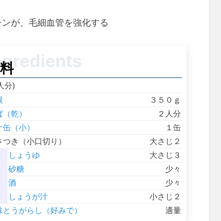
チンが、毛細血管を強化する
料
人分)
根
３５０ｇ
ば（乾）
２人分
ナ缶（小）
１缶
さつき（小口切り）
大さじ２
しょうゆ
大さじ３
砂糖
少々
酒
少々
しょうが汁
小さじ２
味とうがらし（好みで）
適量