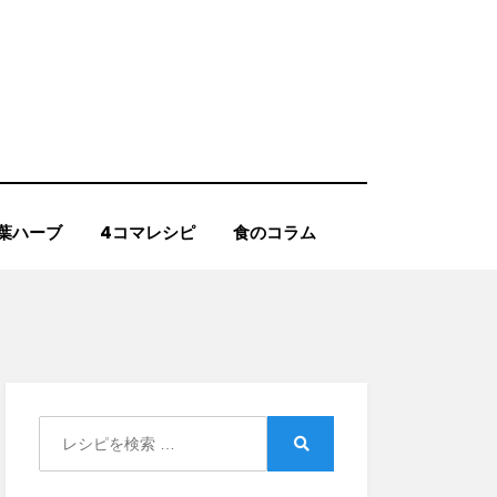
葉ハーブ
4コマレシピ
食のコラム
Search
for:
Search