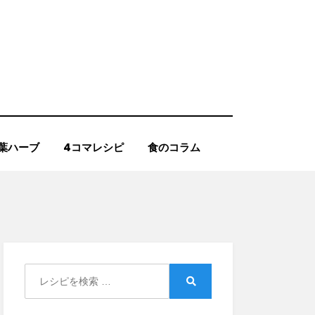
葉ハーブ
4コマレシピ
食のコラム
Search
for:
Search