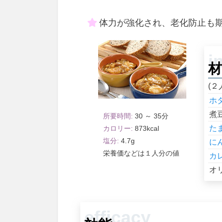
体力が強化され、老化防止も
材
(２
ホ
煮
30 ～ 35
た
873
4.7
に
１人分
カ
オ