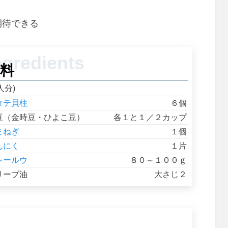
期待できる
料
人分)
タテ貝柱
６個
豆（金時豆・ひよこ豆）
各１と１／２カップ
まねぎ
１個
んにく
１片
レールウ
８０～１００ｇ
リーブ油
大さじ２