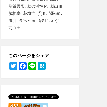
脂質異常
脳の活性化
脳出血
脳梗塞
花粉症
貧血
関節痛
風邪
食欲不振
骨粗しょう症
高血圧
このページをシェア
T
F
Li
H
wi
a
n
at
tt
c
e
e
er
e
n
b
a
o