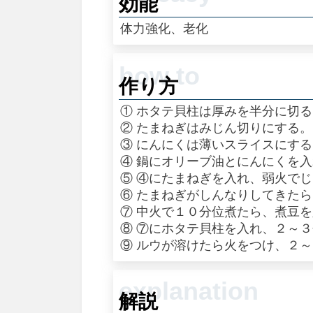
効能
体力強化、老化
作り方
① ホタテ貝柱は厚みを半分に切
② たまねぎはみじん切りにする。
③ にんにくは薄いスライスにす
④ 鍋にオリーブ油とにんにくを
⑤ ④にたまねぎを入れ、弱火で
⑥ たまねぎがしんなりしてきた
⑦ 中火で１０分位煮たら、煮豆
⑧ ⑦にホタテ貝柱を入れ、２～
⑨ ルウが溶けたら火をつけ、２
解説