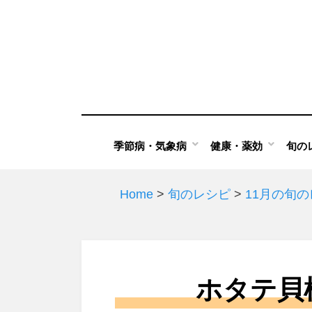
Skip
to
content
季節病・気象病
健康・薬効
旬の
Home
>
旬のレシピ
>
11月の旬
ホタテ貝