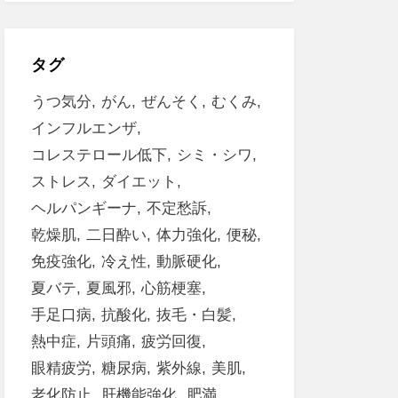
タグ
うつ気分
がん
ぜんそく
むくみ
インフルエンザ
コレステロール低下
シミ・シワ
ストレス
ダイエット
ヘルパンギーナ
不定愁訴
乾燥肌
二日酔い
体力強化
便秘
免疫強化
冷え性
動脈硬化
夏バテ
夏風邪
心筋梗塞
手足口病
抗酸化
抜毛・白髪
熱中症
片頭痛
疲労回復
眼精疲労
糖尿病
紫外線
美肌
老化防止
肝機能強化
肥満