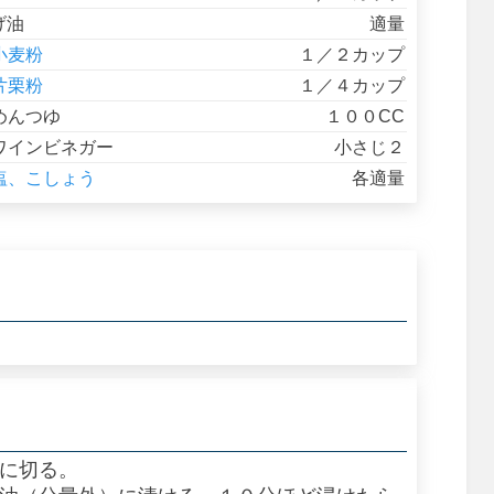
げ油
適量
小麦粉
１／２カップ
片栗粉
１／４カップ
めんつゆ
１００CC
ワインビネガー
小さじ２
塩、こしょう
各適量
形に切る。