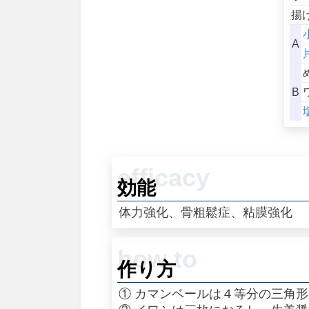
揚
A
B
効能
体力強化、骨粗鬆症、粘膜強化
作り方
① カマンベールは４等分の三角