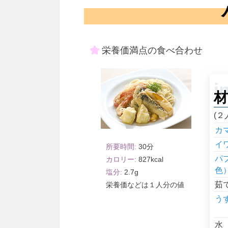
栄養価満点の食べ合わせ
材
(２
カ
イ
30
パ
827
色
2.7
茹
１人分
う
水