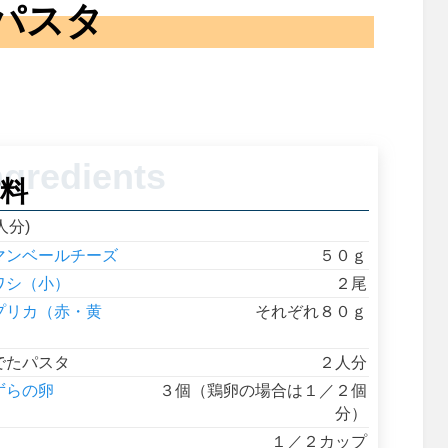
パスタ
料
人分)
マンベールチーズ
５０ｇ
ワシ（小）
２尾
プリカ（赤・黄
それぞれ８０ｇ
）
でたパスタ
２人分
ずらの卵
３個（鶏卵の場合は１／２個
分）
１／２カップ