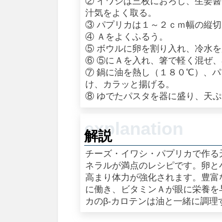
② イワシは三枚におろし、生姜
汁気をよく取る。
③ パプリカは１～２ｃｍ幅の縦
④ Ａをよくふるう。
⑤ ボウルに卵を割り入れ、冷水
⑥ ⑤にＡを入れ、箸で軽く混ぜ
⑦ 鍋に油を熱し（１８０℃）、
け、カラッと揚げる。
⑧ ゆでたパスタを器に盛り、天
解説
チーズ・イワシ・パプリカで作る
ネラルが満点のレシピです。卵と
高まり体力が強化されます。豊富
に働き、ビタミンＡが眼に栄養を
カのβ-カロテンは油と一緒に調