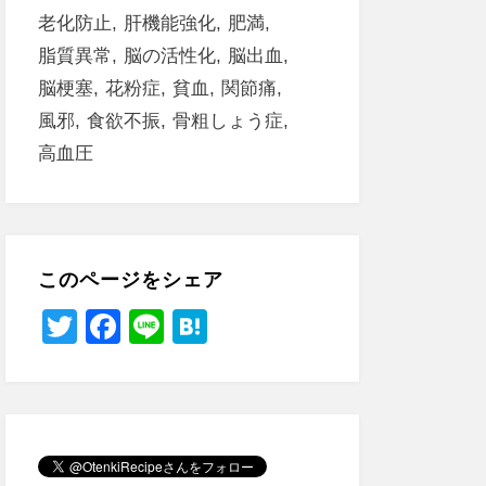
老化防止
肝機能強化
肥満
脂質異常
脳の活性化
脳出血
脳梗塞
花粉症
貧血
関節痛
風邪
食欲不振
骨粗しょう症
高血圧
このページをシェア
T
F
Li
H
wi
a
n
at
tt
c
e
e
er
e
n
b
a