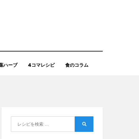
葉ハーブ
4コマレシピ
食のコラム
Search
for:
Search