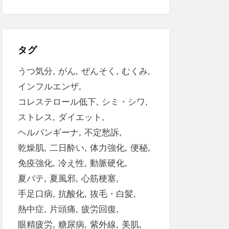
タグ
うつ気分
がん
ぜんそく
むくみ
インフルエンザ
コレステロール低下
シミ・シワ
ストレス
ダイエット
ヘルパンギーナ
不定愁訴
乾燥肌
二日酔い
体力強化
便秘
免疫強化
冷え性
動脈硬化
夏バテ
夏風邪
心筋梗塞
手足口病
抗酸化
抜毛・白髪
熱中症
片頭痛
疲労回復
眼精疲労
糖尿病
紫外線
美肌