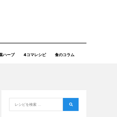
葉ハーブ
4コマレシピ
食のコラム
Search
for:
Search