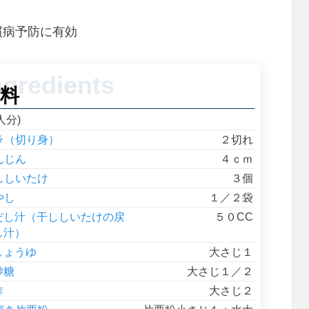
慣病予防に有効
料
人分)
ラ（切り身）
２切れ
んじん
４ｃｍ
ししいたけ
３個
やし
１／２袋
だし汁（干ししいたけの戻
５０CC
し汁）
しょうゆ
大さじ１
砂糖
大さじ１／２
酢
大さじ２