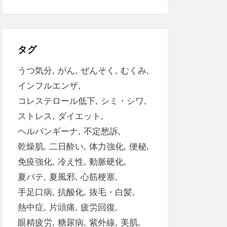
タグ
うつ気分
がん
ぜんそく
むくみ
インフルエンザ
コレステロール低下
シミ・シワ
ストレス
ダイエット
ヘルパンギーナ
不定愁訴
乾燥肌
二日酔い
体力強化
便秘
免疫強化
冷え性
動脈硬化
夏バテ
夏風邪
心筋梗塞
手足口病
抗酸化
抜毛・白髪
熱中症
片頭痛
疲労回復
眼精疲労
糖尿病
紫外線
美肌