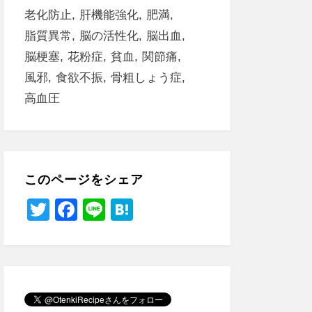
老化防止
肝機能強化
肥満
脂質異常
脳の活性化
脳出血
脳梗塞
花粉症
貧血
関節痛
風邪
食欲不振
骨粗しょう症
高血圧
このページをシェア
T
F
Li
H
wi
a
n
at
tt
c
e
e
er
e
n
b
a