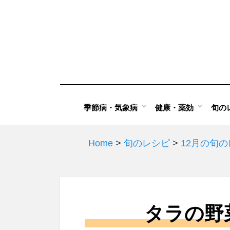
Skip
to
content
季節病・気象病
健康・薬効
旬の
Home
>
旬のレシピ
>
12月の旬
タラの野