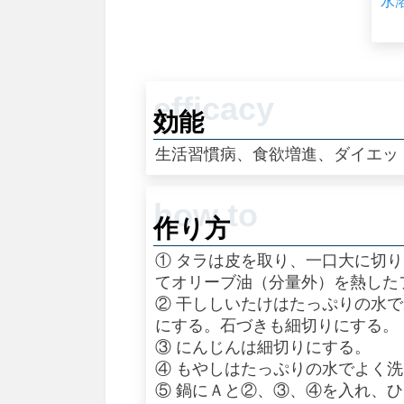
水
効能
生活習慣病、食欲増進、ダイエッ
作り方
① タラは皮を取り、一口大に切
てオリーブ油（分量外）を熱した
② 干ししいたけはたっぷりの水
にする。石づきも細切りにする。
③ にんじんは細切りにする。
④ もやしはたっぷりの水でよく
⑤ 鍋にＡと②、③、④を入れ、