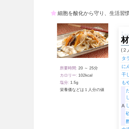
細胞を酸化から守り、生活習
材
(２
タ
に
20 ～ 25
干
102
も
1.5
１人分
A