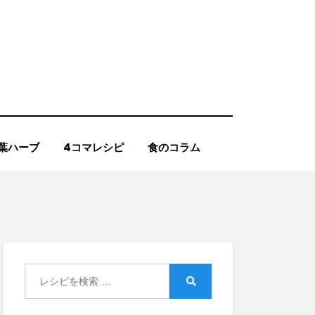
葉ハーブ
4コマレシピ
食のコラム
Search
for:
Search