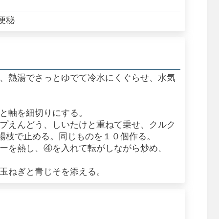
便秘
り、熱湯でさっとゆでて冷水にくぐらせ、水気
さと軸を細切りにする。
ップえんどう、しいたけと重ねて乗せ、クルク
楊枝で止める。同じものを１０個作る。
ターを熱し、④を入れて転がしながら炒め、
し玉ねぎと青じそを添える。