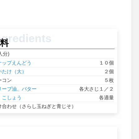
料
人分)
ナップえんどう
１０個
いたけ（大）
２個
ーコン
５枚
リーブ油、バター
各大さじ１／２
、こしょう
各適量
け合わせ（さらし玉ねぎと青じそ）