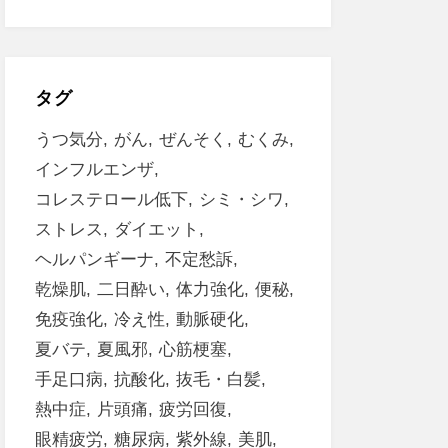
タグ
うつ気分
がん
ぜんそく
むくみ
インフルエンザ
コレステロール低下
シミ・シワ
ストレス
ダイエット
ヘルパンギーナ
不定愁訴
乾燥肌
二日酔い
体力強化
便秘
免疫強化
冷え性
動脈硬化
夏バテ
夏風邪
心筋梗塞
手足口病
抗酸化
抜毛・白髪
熱中症
片頭痛
疲労回復
眼精疲労
糖尿病
紫外線
美肌