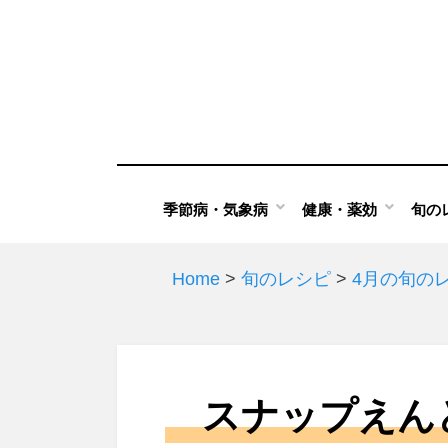
Skip
to
content
季節病・気象病
健康・薬効
旬の
Home
>
旬のレシピ
>
4月の旬の
スナップえん