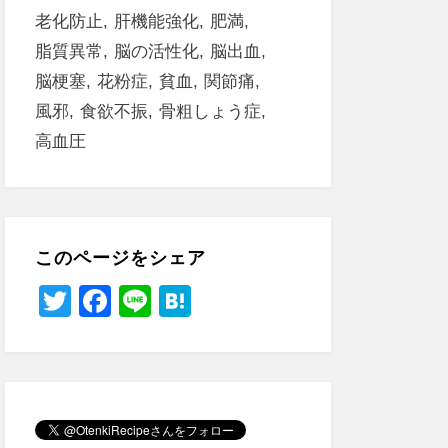
老化防止
肝機能強化
肥満
脂質異常
脳の活性化
脳出血
脳梗塞
花粉症
貧血
関節痛
風邪
食欲不振
骨粗しょう症
高血圧
このページをシェア
T
F
Li
H
wi
a
n
at
tt
c
e
e
er
e
n
b
a