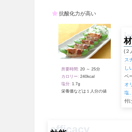
抗酸化力が高い
材
(２
ス
し
20 ～ 25
ベ
240
1.7
オ
１人分
塩
付