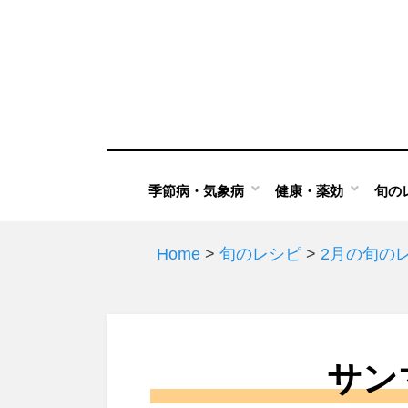
Skip
to
content
季節病・気象病
健康・薬効
旬の
Home
>
旬のレシピ
>
2月の旬の
サン