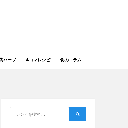
葉ハーブ
4コマレシピ
食のコラム
Search
for:
Search