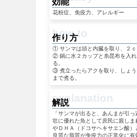
効能
花粉症、免疫力、アレルギー
作り方
① サンマは頭と内臓を取り、２
② 鍋に水２カップと糸昆布を入
る。
③ 煮立ったらアクを取り、しょ
まで煮る。
解説
「サンマが出ると、あんまが引っ
壮に優れた魚として庶民に親しま
やＤＨＡ（ドコサヘキサエン酸）
良質な脂質が免疫力の正常化に有