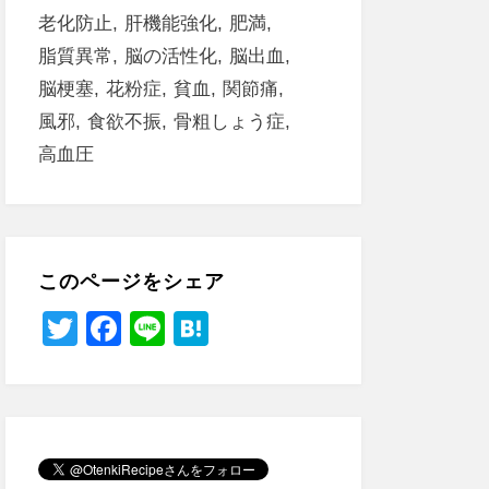
老化防止
肝機能強化
肥満
脂質異常
脳の活性化
脳出血
脳梗塞
花粉症
貧血
関節痛
風邪
食欲不振
骨粗しょう症
高血圧
このページをシェア
T
F
Li
H
wi
a
n
at
tt
c
e
e
er
e
n
b
a