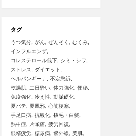
タグ
うつ気分
がん
ぜんそく
むくみ
インフルエンザ
コレステロール低下
シミ・シワ
ストレス
ダイエット
ヘルパンギーナ
不定愁訴
乾燥肌
二日酔い
体力強化
便秘
免疫強化
冷え性
動脈硬化
夏バテ
夏風邪
心筋梗塞
手足口病
抗酸化
抜毛・白髪
熱中症
片頭痛
疲労回復
眼精疲労
糖尿病
紫外線
美肌