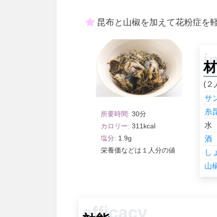
昆布と山椒を加えて花粉症を
材
(２
サ
糸
30
水
311
1.9
酒
１人分
し
山