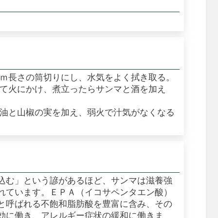
ｃｍ長さの筒切りにし、水気をよく拭き取る。
れて火にかけ、煮立ったらサンマと酒を加え
う油と山椒の実を加え、弱火で汁気がなくなる
込む」という諺があるほど、サンマは滋養強
れています。ＥＰＡ（イコサペンタエン酸）
と呼ばれる不飽和脂肪酸を豊富に含み、その
効に働き、アレルギー症状の緩和に働きま