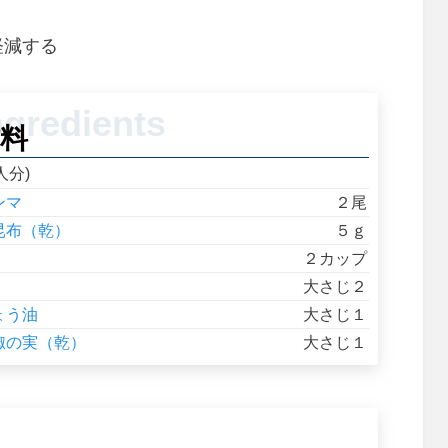
軽減する
料
人分)
ンマ
２尾
昆布（乾）
５ｇ
２カップ
大さじ２
ょう油
大さじ１
椒の実（乾）
大さじ１