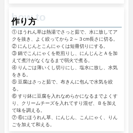
作り方
① ほうれん草は熱湯でさっと茹で、水に放してア
クを抜き、よく絞ってから２～３cm長さに切る。
② にんじんとこんにゃくは短冊切りにする。
③ 鍋でこんにゃくを乾煎りし、にんじんとＡを加
えて煮汁がなくなるまで弱火で煮る。
④ りんごは薄いくし切りにし、塩水に放し、水気
をきる。
⑤ 豆腐はさっと茹で、布きんに包んで水気を絞
る。
⑥ すり鉢に豆腐を入れなめらかになるまでよくす
り、クリームチーズを入れてすり混ぜ、Ｂを加え
て味を調える。
⑦ ⑥にほうれん草、にんじん、こんにゃく、りん
ごを加えて和える。