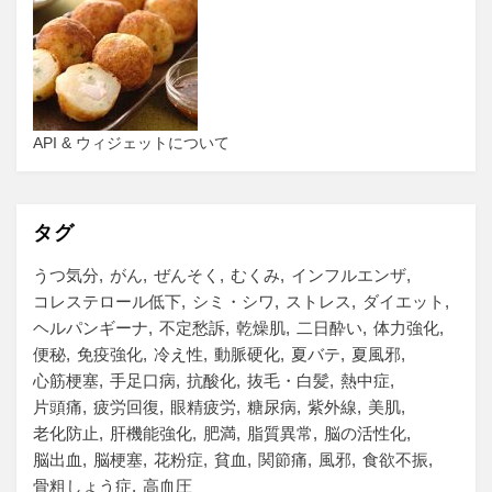
API & ウィジェットについて
タグ
うつ気分
がん
ぜんそく
むくみ
インフルエンザ
コレステロール低下
シミ・シワ
ストレス
ダイエット
ヘルパンギーナ
不定愁訴
乾燥肌
二日酔い
体力強化
便秘
免疫強化
冷え性
動脈硬化
夏バテ
夏風邪
心筋梗塞
手足口病
抗酸化
抜毛・白髪
熱中症
片頭痛
疲労回復
眼精疲労
糖尿病
紫外線
美肌
老化防止
肝機能強化
肥満
脂質異常
脳の活性化
脳出血
脳梗塞
花粉症
貧血
関節痛
風邪
食欲不振
骨粗しょう症
高血圧