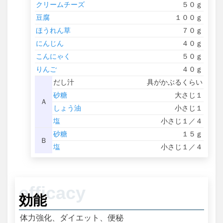
クリームチーズ
５０ｇ
豆腐
１００ｇ
ほうれん草
７０ｇ
にんじん
４０ｇ
こんにゃく
５０ｇ
りんご
４０ｇ
だし汁
具がかぶるくらい
砂糖
大さじ１
Ａ
しょう油
小さじ１
塩
小さじ１／４
砂糖
１５ｇ
Ｂ
塩
小さじ１／４
効能
体力強化、ダイエット、便秘