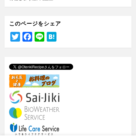
このページをシェア
T
F
Li
H
wi
a
n
at
tt
c
e
e
er
e
n
b
a
o
o
k