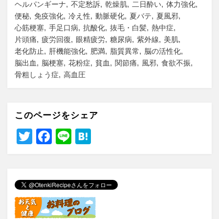
ヘルパンギーナ
不定愁訴
乾燥肌
二日酔い
体力強化
便秘
免疫強化
冷え性
動脈硬化
夏バテ
夏風邪
心筋梗塞
手足口病
抗酸化
抜毛・白髪
熱中症
片頭痛
疲労回復
眼精疲労
糖尿病
紫外線
美肌
老化防止
肝機能強化
肥満
脂質異常
脳の活性化
脳出血
脳梗塞
花粉症
貧血
関節痛
風邪
食欲不振
骨粗しょう症
高血圧
このページをシェア
T
F
Li
H
wi
a
n
at
tt
c
e
e
er
e
n
b
a
o