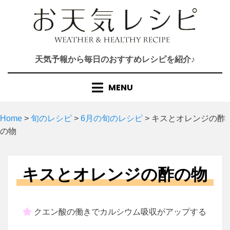
Skip
to
content
天気予報から毎日のおすすめレシピを紹介♪
MENU
Home
>
旬のレシピ
>
6月の旬のレシピ
>
キスとオレンジの酢
の物
キスとオレンジの酢の物
クエン酸の働きでカルシウム吸収がアップする