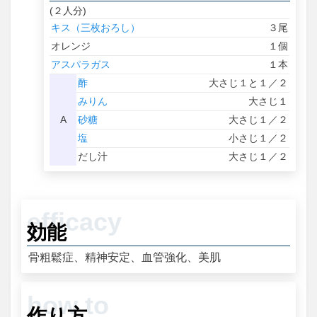
(２人分)
キス（三枚おろし）
３尾
オレンジ
１個
アスパラガス
１本
酢
大さじ１と１／２
みりん
大さじ１
A
砂糖
大さじ１／２
塩
小さじ１／２
だし汁
大さじ１／２
効能
骨粗鬆症、精神安定、血管強化、美肌
作り方