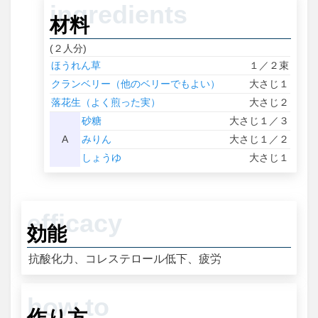
材料
(２人分)
ほうれん草
１／２束
クランベリー（他のベリーでもよい）
大さじ１
落花生（よく煎った実）
大さじ２
砂糖
大さじ１／３
A
みりん
大さじ１／２
しょうゆ
大さじ１
効能
抗酸化力、コレステロール低下、疲労
作り方