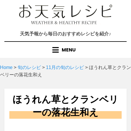
Skip
to
content
天気予報から毎日のおすすめレシピを紹介♪
MENU
Home
>
旬のレシピ
>
11月の旬のレシピ
>
ほうれん草とクラン
ベリーの落花生和え
ほうれん草とクランベリ
ーの落花生和え