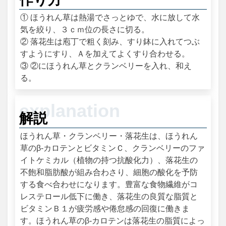
① ほうれん草は熱湯でさっとゆで、水に放して水
気を絞り、３ｃｍ位の長さに切る。
② 落花生は庖丁で粗く刻み、すり鉢に入れてつぶ
すようにすり、Ａを加えてよくすり合わせる。
③ ②にほうれん草とクランベリーを入れ、和え
る。
解説
ほうれん草・クランベリー・落花生は、ほうれん
草のβ‐カロテンとビタミンＣ、クランベリーのファ
イトケミカル（植物の持つ抗酸化力）、落花生の
不飽和脂肪酸が組み合わさり、細胞の酸化を予防
する食べ合わせになります。豊富な食物繊維がコ
レステロール低下に働き、落花生の良質な脂質と
ビタミンＢ１が疲労感や倦怠感の回復に働きま
す。ほうれん草のβ‐カロテンは落花生の脂質によっ