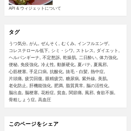
API & ウィジェットについて
タグ
うつ気分
がん
ぜんそく
むくみ
インフルエンザ
コレステロール低下
シミ・シワ
ストレス
ダイエット
ヘルパンギーナ
不定愁訴
乾燥肌
二日酔い
体力強化
便秘
免疫強化
冷え性
動脈硬化
夏バテ
夏風邪
心筋梗塞
手足口病
抗酸化
抜毛・白髪
熱中症
片頭痛
疲労回復
眼精疲労
糖尿病
紫外線
美肌
老化防止
肝機能強化
肥満
脂質異常
脳の活性化
脳出血
脳梗塞
花粉症
貧血
関節痛
風邪
食欲不振
骨粗しょう症
高血圧
このページをシェア