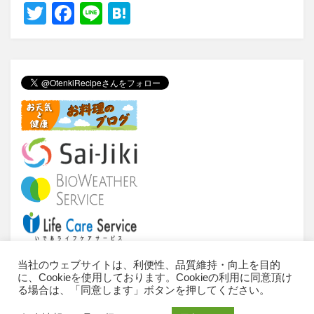
T
F
Li
H
wi
a
n
at
tt
c
e
e
er
e
n
b
a
o
o
k
当社のウェブサイトは、利便性、品質維持・向上を目的
に、Cookieを使用しております。Cookieの利用に同意頂け
当サイトについて
ご利用条件
推奨環境
る場合は、「同意します」ボタンを押してください。
個人情報のお取扱いについて
お問い合わせ