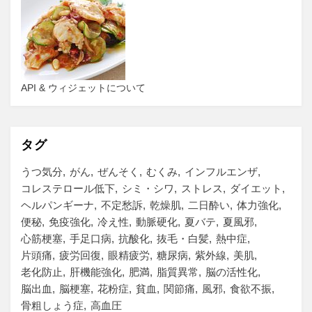
API & ウィジェットについて
タグ
うつ気分
がん
ぜんそく
むくみ
インフルエンザ
コレステロール低下
シミ・シワ
ストレス
ダイエット
ヘルパンギーナ
不定愁訴
乾燥肌
二日酔い
体力強化
便秘
免疫強化
冷え性
動脈硬化
夏バテ
夏風邪
心筋梗塞
手足口病
抗酸化
抜毛・白髪
熱中症
片頭痛
疲労回復
眼精疲労
糖尿病
紫外線
美肌
老化防止
肝機能強化
肥満
脂質異常
脳の活性化
脳出血
脳梗塞
花粉症
貧血
関節痛
風邪
食欲不振
骨粗しょう症
高血圧