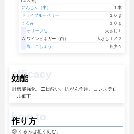
(２人分)
にんじん（中）
１本
ドライブルーベリー
１０ｇ
くるみ
１０ｇ
オリーブ油
大さじ１
A
ワインビネガー（白）
大さじ１／２
塩、こしょう
各少々
効能
肝機能強化、二日酔い、抗がん作用、コレステロ
ール低下
作り方
③ くるみは粗く刻む。