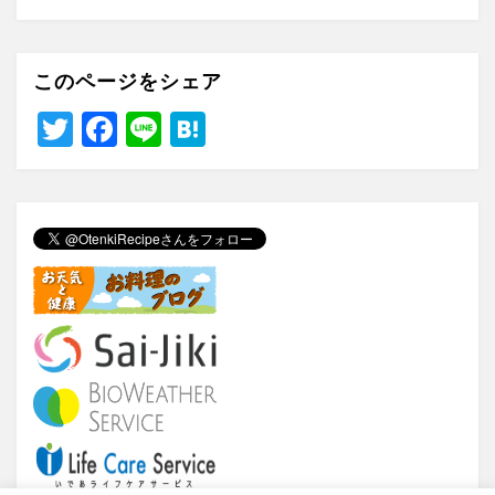
このページをシェア
T
F
Li
H
wi
a
n
at
tt
c
e
e
er
e
n
b
a
o
o
k