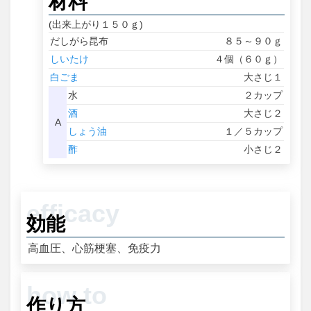
材料
(出来上がり１５０ｇ)
だしがら昆布
８５～９０ｇ
しいたけ
４個（６０ｇ）
白ごま
大さじ１
水
２カップ
酒
大さじ２
A
しょう油
１／５カップ
酢
小さじ２
効能
高血圧、心筋梗塞、免疫力
作り方