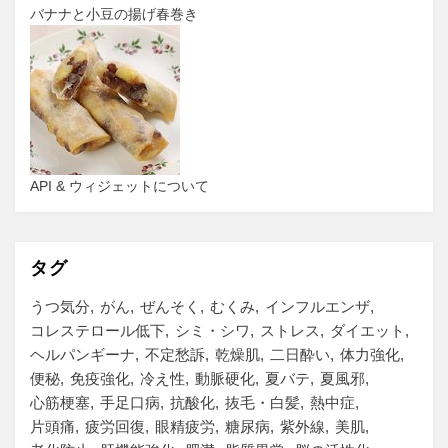
バナナと小豆の揚げ春巻き
API & ウィジェットについて
タグ
うつ気分
がん
ぜんそく
むくみ
インフルエンザ
コレステロール低下
シミ・シワ
ストレス
ダイエット
ヘルパンギーナ
不定愁訴
乾燥肌
二日酔い
体力強化
便秘
免疫強化
冷え性
動脈硬化
夏バテ
夏風邪
心筋梗塞
手足口病
抗酸化
抜毛・白髪
熱中症
片頭痛
疲労回復
眼精疲労
糖尿病
紫外線
美肌