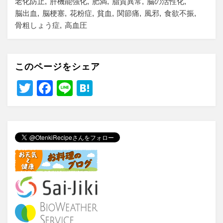
老化防止
肝機能強化
肥満
脂質異常
脳の活性化
脳出血
脳梗塞
花粉症
貧血
関節痛
風邪
食欲不振
骨粗しょう症
高血圧
このページをシェア
T
F
Li
H
wi
a
n
at
tt
c
e
e
er
e
n
b
a
o
o
k