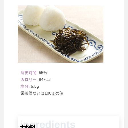
55
84
5.5
100ｇ