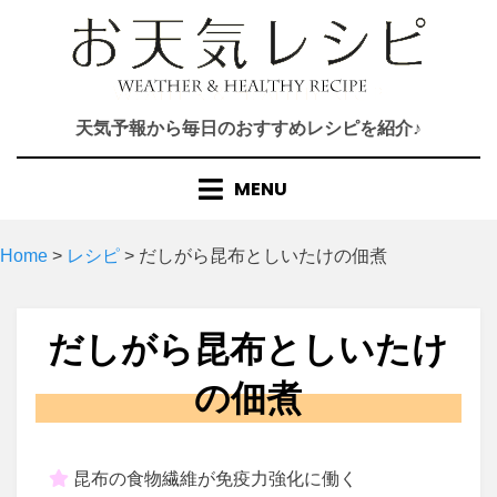
Skip
to
content
天気予報から毎日のおすすめレシピを紹介♪
MENU
Home
>
レシピ
>
だしがら昆布としいたけの佃煮
だしがら昆布としいたけ
の佃煮
昆布の食物繊維が免疫力強化に働く