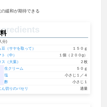
状の緩和が期待できる
料
人分)
ら豆（サヤを取って）
１５０ｇ
マト（中）
１個（２００g）
タス（大葉）
２枚
生クリーム
５０ｇ
Ａ
塩
小さじ１／４
酢
小さじ１
じん切りのパセリ
適量