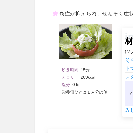
炎症が抑えられ、ぜんそく症
材
(２
そ
ト
15
レ
209
0.5
１人分
み