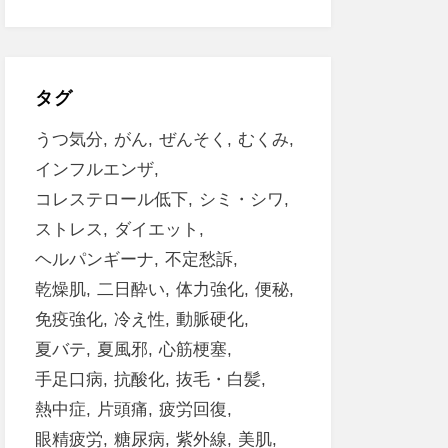
タグ
うつ気分
がん
ぜんそく
むくみ
インフルエンザ
コレステロール低下
シミ・シワ
ストレス
ダイエット
ヘルパンギーナ
不定愁訴
乾燥肌
二日酔い
体力強化
便秘
免疫強化
冷え性
動脈硬化
夏バテ
夏風邪
心筋梗塞
手足口病
抗酸化
抜毛・白髪
熱中症
片頭痛
疲労回復
眼精疲労
糖尿病
紫外線
美肌