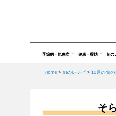
Skip
to
content
季節病・気象病
健康・薬効
旬の
Home
>
旬のレシピ
>
10月の旬
そ