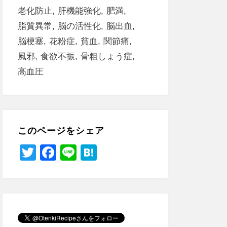
老化防止
肝機能強化
肥満
脂質異常
脳の活性化
脳出血
脳梗塞
花粉症
貧血
関節痛
風邪
食欲不振
骨粗しょう症
高血圧
このページをシェア
T
F
Li
H
wi
a
n
at
tt
c
e
e
er
e
n
b
a