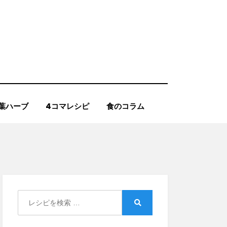
葉ハーブ
4コマレシピ
食のコラム
Search
for:
Search