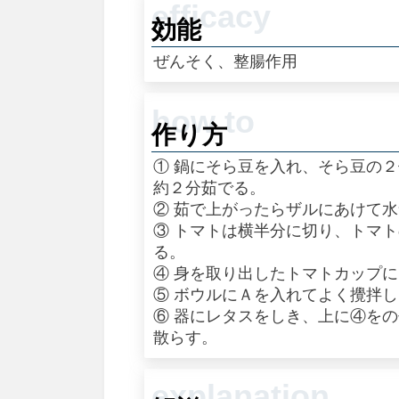
効能
ぜんそく、整腸作用
作り方
① 鍋にそら豆を入れ、そら豆の
約２分茹でる。
② 茹で上がったらザルにあけて
③ トマトは横半分に切り、トマ
る。
④ 身を取り出したトマトカップ
⑤ ボウルにＡを入れてよく攪拌
⑥ 器にレタスをしき、上に④を
散らす。