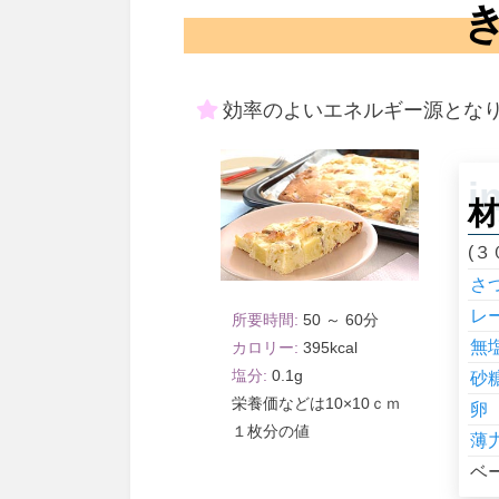
効率のよいエネルギー源とな
材
(３
さ
レ
50 ～ 60
無
395
0.1
砂
10×10ｃｍ
卵
１枚分
薄
ベ