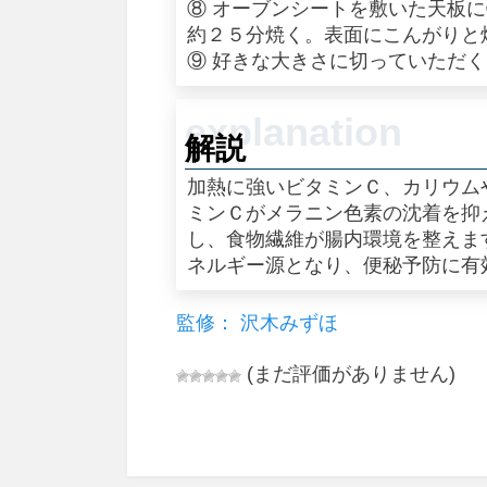
⑧ オーブンシートを敷いた天板
約２５分焼く。表面にこんがりと
⑨ 好きな大きさに切っていただ
解説
加熱に強いビタミンＣ、カリウム
ミンＣがメラニン色素の沈着を抑
し、食物繊維が腸内環境を整えま
ネルギー源となり、便秘予防に有
監修： 沢木みずほ
(まだ評価がありません)