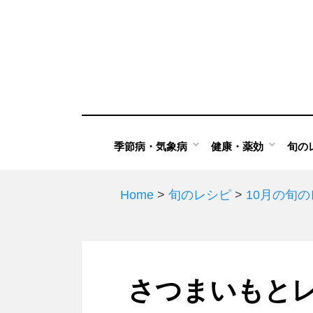
Skip
to
content
季節病・気象病
健康・薬効
旬の
Home
>
旬のレシピ
>
10月の旬
さつまいもと