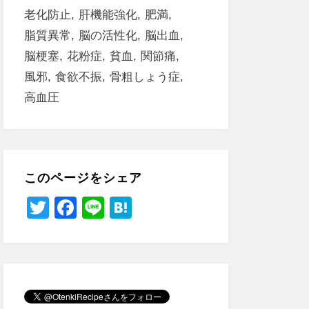
老化防止
肝機能強化
肥満
脂質異常
脳の活性化
脳出血
脳梗塞
花粉症
貧血
関節痛
風邪
食欲不振
骨粗しょう症
高血圧
このページをシェア
T
F
Li
H
wi
a
n
at
tt
c
e
e
er
e
n
b
a