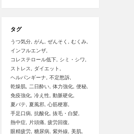
タグ
うつ気分
がん
ぜんそく
むくみ
インフルエンザ
コレステロール低下
シミ・シワ
ストレス
ダイエット
ヘルパンギーナ
不定愁訴
乾燥肌
二日酔い
体力強化
便秘
免疫強化
冷え性
動脈硬化
夏バテ
夏風邪
心筋梗塞
手足口病
抗酸化
抜毛・白髪
熱中症
片頭痛
疲労回復
眼精疲労
糖尿病
紫外線
美肌