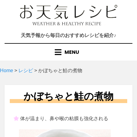
Skip
to
content
天気予報から毎日のおすすめレシピを紹介♪
MENU
Home
>
レシピ
>
かぼちゃと鮭の煮物
かぼちゃと鮭の煮物
体が温まり、鼻や喉の粘膜も強化される