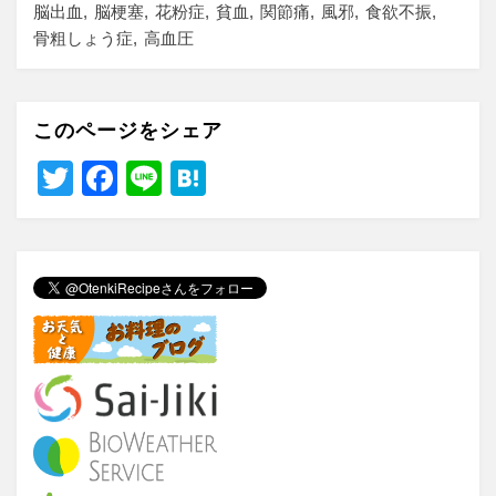
脳出血
脳梗塞
花粉症
貧血
関節痛
風邪
食欲不振
骨粗しょう症
高血圧
このページをシェア
T
F
Li
H
wi
a
n
at
tt
c
e
e
er
e
n
b
a
o
o
k