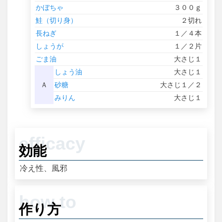
かぼちゃ
３００ｇ
鮭（切り身）
２切れ
長ねぎ
１／４本
しょうが
１／２片
ごま油
大さじ１
しょう油
大さじ１
Ａ
砂糖
大さじ１／２
みりん
大さじ１
効能
冷え性、風邪
作り方