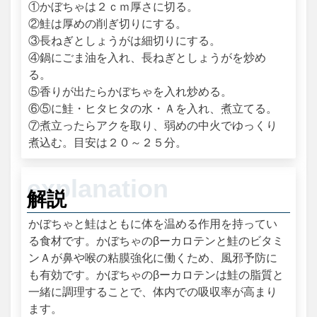
①かぼちゃは２ｃｍ厚さに切る。
②鮭は厚めの削ぎ切りにする。
③長ねぎとしょうがは細切りにする。
④鍋にごま油を入れ、長ねぎとしょうがを炒め
る。
⑤香りが出たらかぼちゃを入れ炒める。
⑥⑤に鮭・ヒタヒタの水・Ａを入れ、煮立てる。
⑦煮立ったらアクを取り、弱めの中火でゆっくり
煮込む。目安は２０～２５分。
解説
かぼちゃと鮭はともに体を温める作用を持ってい
る食材です。かぼちゃのβーカロテンと鮭のビタミ
ンＡが鼻や喉の粘膜強化に働くため、風邪予防に
も有効です。かぼちゃのβーカロテンは鮭の脂質と
一緒に調理することで、体内での吸収率が高まり
ます。