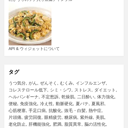
API & ウィジェットについて
タグ
うつ気分
がん
ぜんそく
むくみ
インフルエンザ
コレステロール低下
シミ・シワ
ストレス
ダイエット
ヘルパンギーナ
不定愁訴
乾燥肌
二日酔い
体力強化
便秘
免疫強化
冷え性
動脈硬化
夏バテ
夏風邪
心筋梗塞
手足口病
抗酸化
抜毛・白髪
熱中症
片頭痛
疲労回復
眼精疲労
糖尿病
紫外線
美肌
老化防止
肝機能強化
肥満
脂質異常
脳の活性化