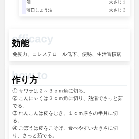
酒
大さじ１
薄口しょう油
大さじ３
効能
免疫力、コレステロール低下、便秘、生活習慣病
作り方
① サワラは２～３ｃｍ角に切る。
② こんにゃくは２ｃｍ角に切り、熱湯でさっと茹
でる。
③ れんこんは皮をむき、１ｃｍ厚さの半月に切
る。
④ ごぼうは皮をこそげ、食べやすい大きさに切
り、さっと茹でる。