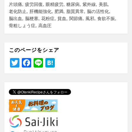
片頭痛
疲労回復
眼精疲労
糖尿病
紫外線
美肌
老化防止
肝機能強化
肥満
脂質異常
脳の活性化
脳出血
脳梗塞
花粉症
貧血
関節痛
風邪
食欲不振
骨粗しょう症
高血圧
このページをシェア
T
F
Li
H
wi
a
n
at
tt
c
e
e
er
e
n
b
a
o
o
k