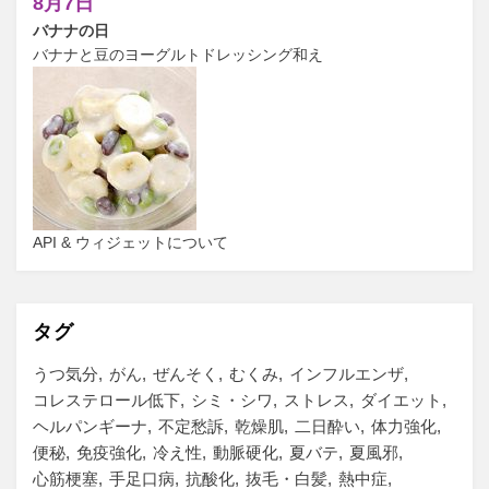
8月7日
バナナの日
バナナと豆のヨーグルトドレッシング和え
API & ウィジェットについて
タグ
うつ気分
がん
ぜんそく
むくみ
インフルエンザ
コレステロール低下
シミ・シワ
ストレス
ダイエット
ヘルパンギーナ
不定愁訴
乾燥肌
二日酔い
体力強化
便秘
免疫強化
冷え性
動脈硬化
夏バテ
夏風邪
心筋梗塞
手足口病
抗酸化
抜毛・白髪
熱中症