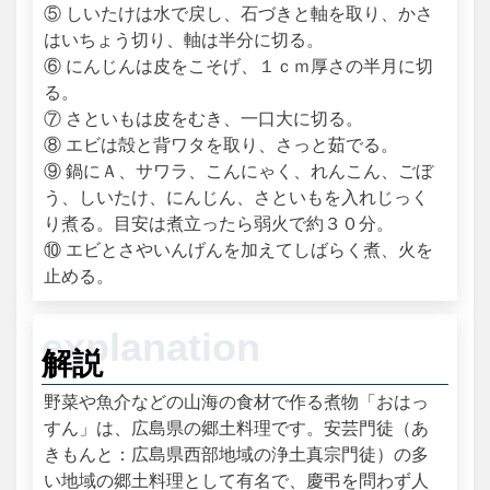
⑤ しいたけは水で戻し、石づきと軸を取り、かさ
はいちょう切り、軸は半分に切る。
⑥ にんじんは皮をこそげ、１ｃｍ厚さの半月に切
る。
⑦ さといもは皮をむき、一口大に切る。
⑧ エビは殻と背ワタを取り、さっと茹でる。
⑨ 鍋にＡ、サワラ、こんにゃく、れんこん、ごぼ
う、しいたけ、にんじん、さといもを入れじっく
り煮る。目安は煮立ったら弱火で約３０分。
⑩ エビとさやいんげんを加えてしばらく煮、火を
止める。
解説
野菜や魚介などの山海の食材で作る煮物「おはっ
すん」は、広島県の郷土料理です。安芸門徒（あ
きもんと：広島県西部地域の浄土真宗門徒）の多
い地域の郷土料理として有名で、慶弔を問わず人