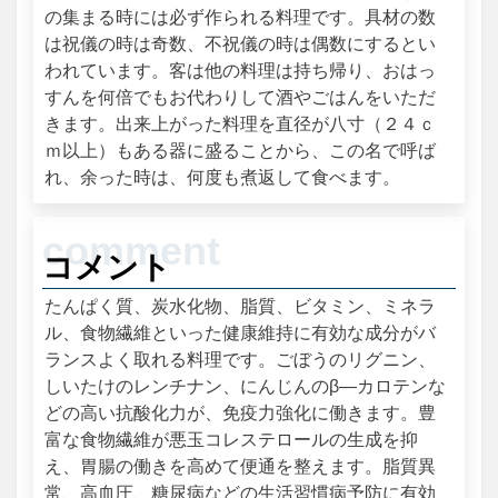
の集まる時には必ず作られる料理です。具材の数
は祝儀の時は奇数、不祝儀の時は偶数にするとい
われています。客は他の料理は持ち帰り、おはっ
すんを何倍でもお代わりして酒やごはんをいただ
きます。出来上がった料理を直径が八寸（２４ｃ
ｍ以上）もある器に盛ることから、この名で呼ば
れ、余った時は、何度も煮返して食べます。
コメント
たんぱく質、炭水化物、脂質、ビタミン、ミネラ
ル、食物繊維といった健康維持に有効な成分がバ
ランスよく取れる料理です。ごぼうのリグニン、
しいたけのレンチナン、にんじんのβ―カロテンな
どの高い抗酸化力が、免疫力強化に働きます。豊
富な食物繊維が悪玉コレステロールの生成を抑
え、胃腸の働きを高めて便通を整えます。脂質異
常、高血圧、糖尿病などの生活習慣病予防に有効