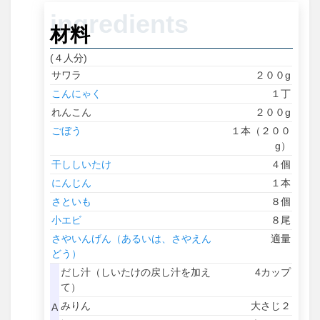
材料
(４人分)
サワラ
２００g
こんにゃく
１丁
れんこん
２００g
ごぼう
１本（２００
g）
干ししいたけ
４個
にんじん
１本
さといも
８個
小エビ
８尾
さやいんげん（あるいは、さやえん
適量
どう）
だし汁（しいたけの戻し汁を加え
4カップ
て）
みりん
大さじ２
A