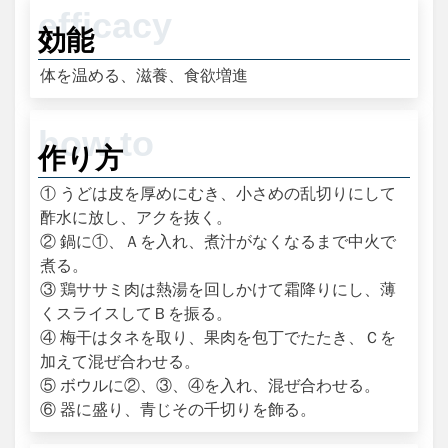
効能
体を温める、滋養、食欲増進
作り方
① うどは皮を厚めにむき、小さめの乱切りにして
酢水に放し、アクを抜く。
② 鍋に①、Ａを入れ、煮汁がなくなるまで中火で
煮る。
③ 鶏ササミ肉は熱湯を回しかけて霜降りにし、薄
くスライスしてＢを振る。
④ 梅干はタネを取り、果肉を包丁でたたき、Ｃを
加えて混ぜ合わせる。
⑤ ボウルに②、③、④を入れ、混ぜ合わせる。
⑥ 器に盛り、青じその千切りを飾る。