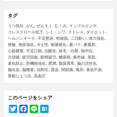
タグ
うつ気分
がん
ぜんそく
むくみ
インフルエンザ
コレステロール低下
シミ・シワ
ストレス
ダイエット
ヘルパンギーナ
不定愁訴
乾燥肌
二日酔い
体力強化
便秘
免疫強化
冷え性
動脈硬化
夏バテ
夏風邪
心筋梗塞
手足口病
抗酸化
抜毛・白髪
熱中症
片頭痛
疲労回復
眼精疲労
糖尿病
紫外線
美肌
老化防止
肝機能強化
肥満
脂質異常
脳の活性化
脳出血
脳梗塞
花粉症
貧血
関節痛
風邪
食欲不振
骨粗しょう症
高血圧
このページをシェア
T
F
Li
H