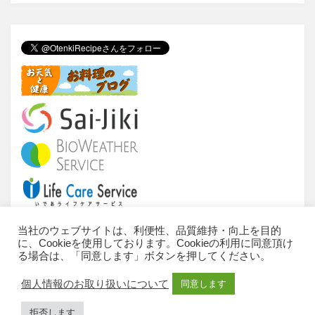
wi
a
n
at
tt
c
e
e
er
e
n
b
a
o
o
k
当社のウェブサイトは、利便性、品質維持・向上を目的
に、Cookieを使用しております。Cookieの利用に同意頂け
当サイトについて
ご利用条件
推奨環境
る場合は、「同意します」ボタンを押してください。
個人情報のお取扱いについて
お問い合わせ
個人情報のお取り扱いについて
同意します
サイトマップ
All Rights Reserved, Copyright © 2010-2023 IDEA
拒否します