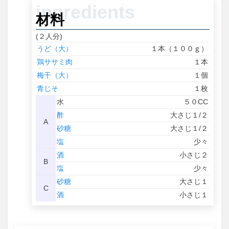
材料
(２人分)
うど（大）
１本（１００ｇ）
鶏ササミ肉
１本
梅干（大）
１個
青じそ
１枚
水
５０CC
酢
大さじ１/２
A
砂糖
大さじ１/２
塩
少々
酒
小さじ２
B
塩
少々
砂糖
大さじ１
C
酒
小さじ１