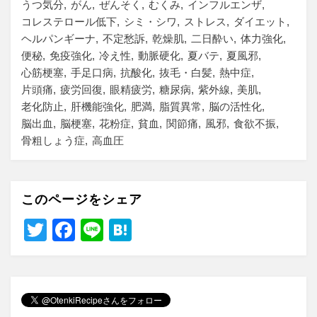
うつ気分
がん
ぜんそく
むくみ
インフルエンザ
コレステロール低下
シミ・シワ
ストレス
ダイエット
ヘルパンギーナ
不定愁訴
乾燥肌
二日酔い
体力強化
便秘
免疫強化
冷え性
動脈硬化
夏バテ
夏風邪
心筋梗塞
手足口病
抗酸化
抜毛・白髪
熱中症
片頭痛
疲労回復
眼精疲労
糖尿病
紫外線
美肌
老化防止
肝機能強化
肥満
脂質異常
脳の活性化
脳出血
脳梗塞
花粉症
貧血
関節痛
風邪
食欲不振
骨粗しょう症
高血圧
このページをシェア
T
F
Li
H
wi
a
n
at
tt
c
e
e
er
e
n