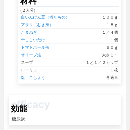
材料
(２人分)
白いんげん豆（煮たもの）
１００ｇ
アサリ（むき身）
１５ｇ
たまねぎ
１／４個
干ししいたけ
１個
トマトホール缶
６０ｇ
オリーブ油
大さじ１
スープ
１と１／２カップ
ローリエ
１枚
塩、こしょう
各適量
効能
糖尿病