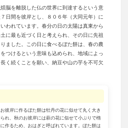
死煩脳を離脱した仏の世界に到達するという意
後７日間を彼岸とし、８０６年（大同元年）に
といわれています。春分の日の太陽は真東から
浄土に最も近づく日と考えられ、その日に先祖
なりました。この日に食べるぼた餅は、春の農
力をつけるという意味も込められ、地域によっ
に長く続くことを願い、納豆や山の芋を不可欠
のお彼岸に作るぼた餅は牡丹の花に似せて丸く大き
作られ、秋のお彼岸には萩の花に似せて小ぶりで楕
形に作るため、おはぎと呼ばれています。ぼた餅は