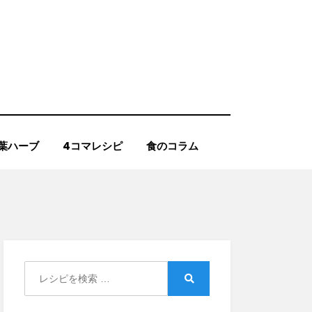
葉ハーブ
4コマレシピ
食のコラム
Search
for:
Search