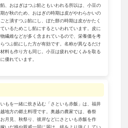
し餡、おはぎはつぶ餡ともいわれる所以は、小豆の
穫期が秋のため、おはぎの時期は皮がやわらかいの
皮ごと潰すつぶ餡にし、ぼた餅の時期は皮がかたく
っているためこし餡にするといわれています。皮に
食物繊維などが多く含まれているので、栄養価を考
たらつぶ餡にした方が有効です。名称が異なるだけ
、材料も作り方も同じ。小豆は疲れやむくみを取る
きに優れています。
といもを一緒に炊き込む「さといも赤飯」は、福井
奥越地方の郷土料理です。奥越の農家では、春祭
、お月見、秋祭り、彼岸などにさといも赤飯を作
、嫁いだ娘や親戚一同に届け、絆をより強くしてい