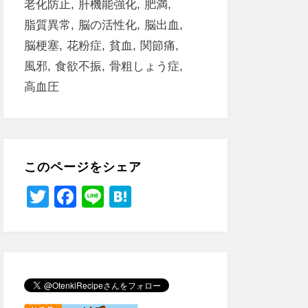
老化防止
肝機能強化
肥満
脂質異常
脳の活性化
脳出血
脳梗塞
花粉症
貧血
関節痛
風邪
食欲不振
骨粗しょう症
高血圧
このページをシェア
T
F
Li
H
wi
a
n
at
tt
c
e
e
er
e
n
b
a
o