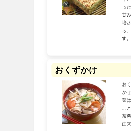
っ
甘
培
ら
す
おくずかけ
お
か
菜
こ
茶
由