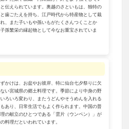
たと伝えられています。奥越のさといもは、独特の
みと歯ごたえを持ち、江戸時代から特産物として栽
され、また子いもや孫いもがたくさんつくことか
、子孫繁栄の縁起物として今なお重宝されていま
。
くずかけは、お盆やお彼岸、特に仙台七夕祭りに欠
せない宮城県の郷土料理です。季節により中身の野
はいろいろ変わり、またうどんやそうめんを入れる
ともあり、日常生活でもよく作られます。中国の普
料理の献立のひとつである「雲片（ウンペン）」が
来の料理だといわれています。