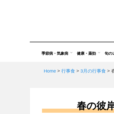
Skip
to
content
季節病・気象病
健康・薬効
旬の
Home
>
行事食
>
3月の行事食
>
春の彼