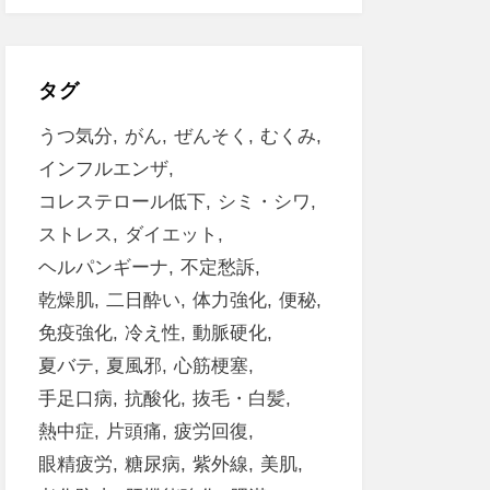
タグ
うつ気分
がん
ぜんそく
むくみ
インフルエンザ
コレステロール低下
シミ・シワ
ストレス
ダイエット
ヘルパンギーナ
不定愁訴
乾燥肌
二日酔い
体力強化
便秘
免疫強化
冷え性
動脈硬化
夏バテ
夏風邪
心筋梗塞
手足口病
抗酸化
抜毛・白髪
熱中症
片頭痛
疲労回復
眼精疲労
糖尿病
紫外線
美肌