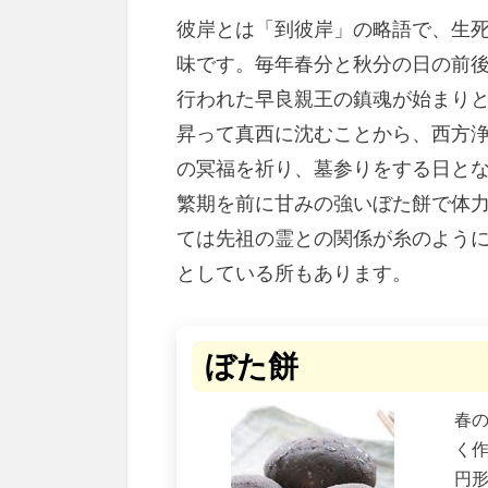
彼岸とは「到彼岸」の略語で、生
味です。毎年春分と秋分の日の前
行われた早良親王の鎮魂が始まり
昇って真西に沈むことから、西方
の冥福を祈り、墓参りをする日と
繁期を前に甘みの強いぼた餅で体
ては先祖の霊との関係が糸のよう
としている所もあります。
ぼた餅
春
く
円