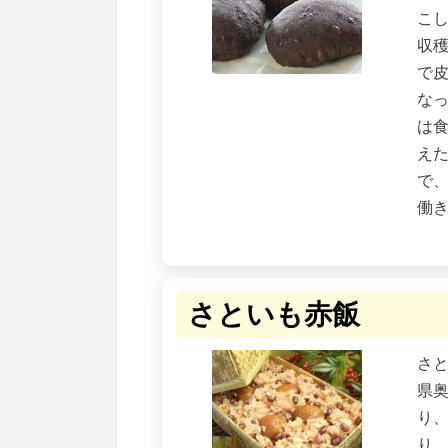
こ
収
で
な
は
え
で
働
さといも赤飯
さ
県
り
り