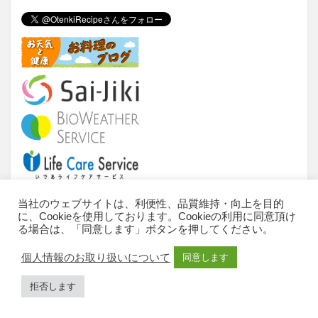
er
e
n
b
a
o
o
k
当社のウェブサイトは、利便性、品質維持・向上を目的
に、Cookieを使用しております。Cookieの利用に同意頂け
当サイトについて
ご利用条件
推奨環境
る場合は、「同意します」ボタンを押してください。
個人情報のお取扱いについて
お問い合わせ
個人情報のお取り扱いについて
同意します
サイトマップ
All Rights Reserved, Copyright © 2010-2023 IDEA
拒否します
Consultants,Inc