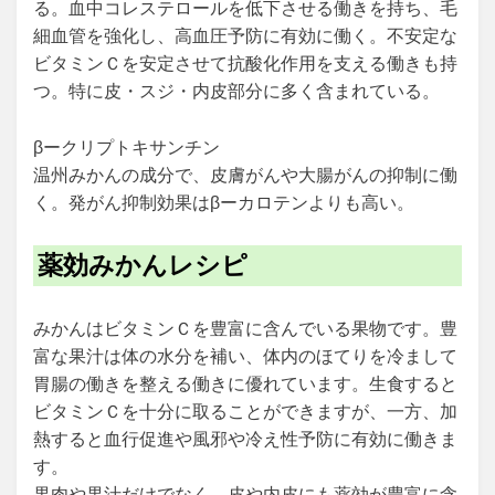
る。血中コレステロールを低下させる働きを持ち、毛
細血管を強化し、高血圧予防に有効に働く。不安定な
ビタミンＣを安定させて抗酸化作用を支える働きも持
つ。特に皮・スジ・内皮部分に多く含まれている。
βークリプトキサンチン
温州みかんの成分で、皮膚がんや大腸がんの抑制に働
く。発がん抑制効果はβーカロテンよりも高い。
薬効みかんレシピ
みかんはビタミンＣを豊富に含んでいる果物です。豊
富な果汁は体の水分を補い、体内のほてりを冷まして
胃腸の働きを整える働きに優れています。生食すると
ビタミンＣを十分に取ることができますが、一方、加
熱すると血行促進や風邪や冷え性予防に有効に働きま
す。
果肉や果汁だけでなく、皮や内皮にも薬効が豊富に含