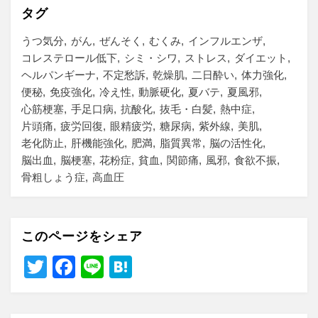
タグ
うつ気分
がん
ぜんそく
むくみ
インフルエンザ
コレステロール低下
シミ・シワ
ストレス
ダイエット
ヘルパンギーナ
不定愁訴
乾燥肌
二日酔い
体力強化
便秘
免疫強化
冷え性
動脈硬化
夏バテ
夏風邪
心筋梗塞
手足口病
抗酸化
抜毛・白髪
熱中症
片頭痛
疲労回復
眼精疲労
糖尿病
紫外線
美肌
老化防止
肝機能強化
肥満
脂質異常
脳の活性化
脳出血
脳梗塞
花粉症
貧血
関節痛
風邪
食欲不振
骨粗しょう症
高血圧
このページをシェア
T
F
Li
H
wi
a
n
at
tt
c
e
e