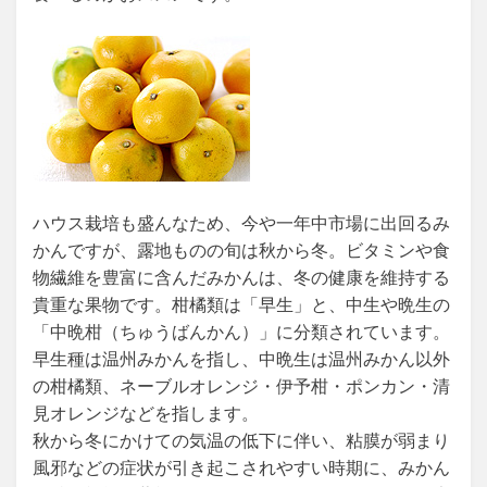
ハウス栽培も盛んなため、今や一年中市場に出回るみ
かんですが、露地ものの旬は秋から冬。ビタミンや食
物繊維を豊富に含んだみかんは、冬の健康を維持する
貴重な果物です。柑橘類は「早生」と、中生や晩生の
「中晩柑（ちゅうばんかん）」に分類されています。
早生種は温州みかんを指し、中晩生は温州みかん以外
の柑橘類、ネーブルオレンジ・伊予柑・ポンカン・清
見オレンジなどを指します。
秋から冬にかけての気温の低下に伴い、粘膜が弱まり
風邪などの症状が引き起こされやすい時期に、みかん